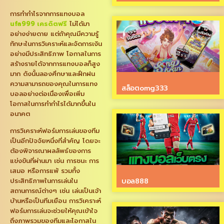
การทำกำไรจากการแทงบอล
ufa999 เครดิตฟรี
ไม่ได้มา
อย่างง่ายดาย แต่ถ้าคุณมีความรู้
ทักษะในการวิเคราะห์และจัดการเงิน
อย่างมีประสิทธิภาพ โอกาสในการ
สร้างรายได้จากการแทงบอลก็สูง
มาก ดังนั้นลองศึกษาและฝึกฝน
ความสามารถของคุณในการแทง
สล็อตomg333
บอลอย่างต่อเนื่องเพื่อเพิ่ม
โอกาสในการทำกำไรได้มากขึ้นใน
อนาคต
การวิเคราะห์ฟอร์มการเล่นของทีม
เป็นอีกปัจจัยหนึ่งที่สำคัญ โดยจะ
ต้องพิจารณาผลลัพธ์ของการ
แข่งขันที่ผ่านมา เช่น การชนะ การ
เสมอ หรือการแพ้ รวมทั้ง
ประสิทธิภาพในการเล่นใน
บอล888
สถานการณ์ต่างๆ เช่น เล่นเป็นเจ้า
บ้านหรือเป็นทีมเยือน การวิเคราะห์
ฟอร์มการเล่นจะช่วยให้คุณเข้าใจ
ถึงภาพรวมของทีมและโอกาสใน