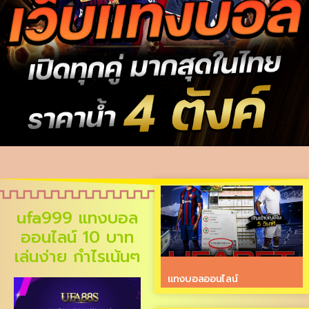
ufa999 แทงบอล
ออนไลน์ 10 บาท
เล่นง่าย กำไรเน้นๆ
แทงบอลออนไลน์