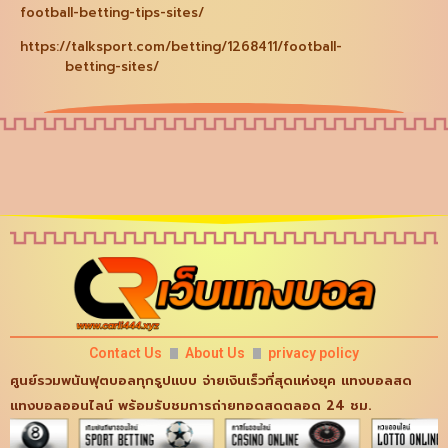
football-betting-tips-sites/
https://talksport.com/betting/1268411/football-
betting-sites/
Contact Us
About Us
privacy policy
ศูนย์รวมพนันฟุตบอลทุกรูปแบบ จ่ายเงินเร็วที่สุดแห่งยุค แทงบอลสด
แทงบอลออนไลน์ พร้อมรับชมการถ่ายทอดสดตลอด 24 ชม.