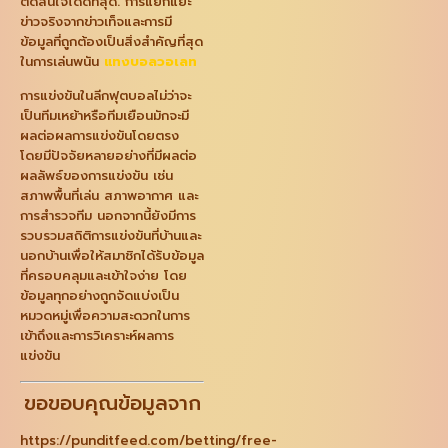
ตัดสินใจได้ดีที่สุด. การแยกแยะ
ข่าวจริงจากข่าวเท็จและการมี
ข้อมูลที่ถูกต้องเป็นสิ่งสำคัญที่สุด
ในการเล่นพนัน
แทงบอลวอเลท
การแข่งขันในลีกฟุตบอลไม่ว่าจะ
เป็นทีมเหย้าหรือทีมเยือนมักจะมี
ผลต่อผลการแข่งขันโดยตรง
โดยมีปัจจัยหลายอย่างที่มีผลต่อ
ผลลัพธ์ของการแข่งขัน เช่น
สภาพพื้นที่เล่น สภาพอากาศ และ
การสำรวจทีม นอกจากนี้ยังมีการ
รวบรวมสถิติการแข่งขันที่บ้านและ
นอกบ้านเพื่อให้สมาชิกได้รับข้อมูล
ที่ครอบคลุมและเข้าใจง่าย โดย
ข้อมูลทุกอย่างถูกจัดแบ่งเป็น
หมวดหมู่เพื่อความสะดวกในการ
เข้าถึงและการวิเคราะห์ผลการ
แข่งขัน
ขอขอบคุณข้อมูลจาก
https://punditfeed.com/betting/free-