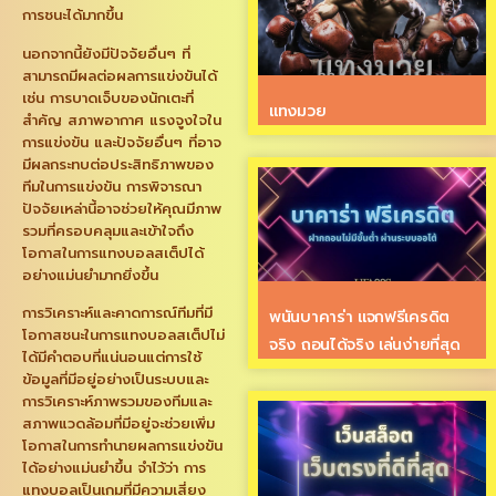
การชนะได้มากขึ้น
นอกจากนี้ยังมีปัจจัยอื่นๆ ที่
สามารถมีผลต่อผลการแข่งขันได้
เช่น การบาดเจ็บของนักเตะที่
แทงมวย
สำคัญ สภาพอากาศ แรงจูงใจใน
การแข่งขัน และปัจจัยอื่นๆ ที่อาจ
มีผลกระทบต่อประสิทธิภาพของ
ทีมในการแข่งขัน การพิจารณา
ปัจจัยเหล่านี้อาจช่วยให้คุณมีภาพ
รวมที่ครอบคลุมและเข้าใจถึง
โอกาสในการแทงบอลสเต็ปได้
อย่างแม่นยำมากยิ่งขึ้น
การวิเคราะห์และคาดการณ์ทีมที่มี
พนันบาคาร่า แจกฟรีเครดิต
โอกาสชนะในการแทงบอลสเต็ปไม่
จริง ถอนได้จริง เล่นง่ายที่สุด
ได้มีคำตอบที่แน่นอนแต่การใช้
ข้อมูลที่มีอยู่อย่างเป็นระบบและ
การวิเคราะห์ภาพรวมของทีมและ
สภาพแวดล้อมที่มีอยู่จะช่วยเพิ่ม
โอกาสในการทำนายผลการแข่งขัน
ได้อย่างแม่นยำขึ้น จำไว้ว่า การ
แทงบอลเป็นเกมที่มีความเสี่ยง