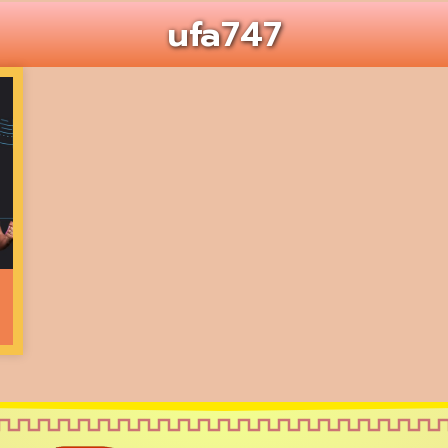
ufa747