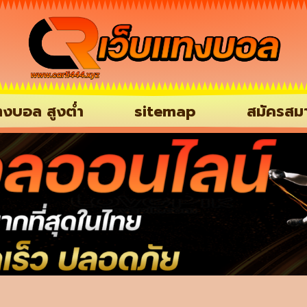
งบอล สูงต่ำ
sitemap
สมัครสม