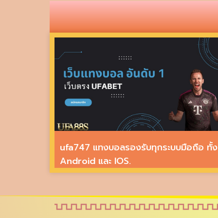
ufa747 แทงบอลรองรับทุกระบบมือถือ ทั้ง
Android และ IOS.