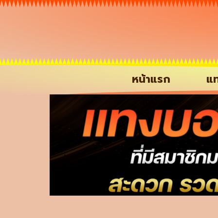
หน้าแรก
แท