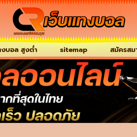
งบอล สูงต่ำ
sitemap
สมัครสม