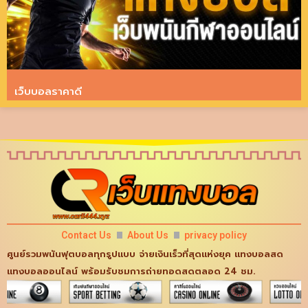
เว็บบอลราคาดี
Contact Us
About Us
privacy policy
ศูนย์รวมพนันฟุตบอลทุกรูปแบบ จ่ายเงินเร็วที่สุดแห่งยุค แทงบอลสด
แทงบอลออนไลน์ พร้อมรับชมการถ่ายทอดสดตลอด 24 ชม.