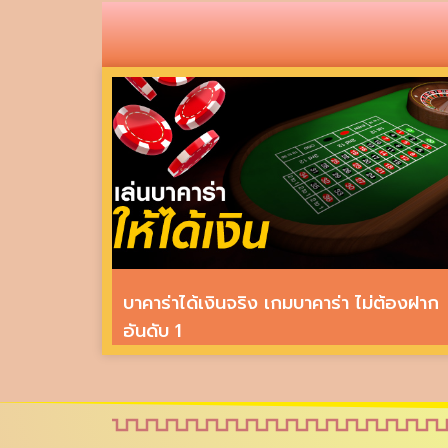
บาคาร่าได้เงินจริง เกมบาคาร่า ไม่ต้องฝาก
อันดับ 1