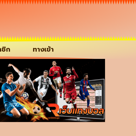
าชิก
ทางเข้า