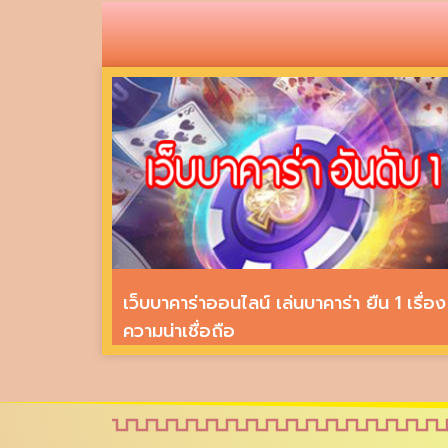
เว็บบาคาร่าออนไลน์ เล่นบาคาร่า ยืน 1 เรื่อง
ความน่าเชื่อถือ