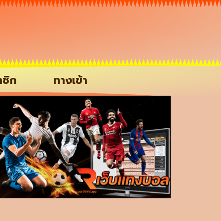
าชิก
ทางเข้า