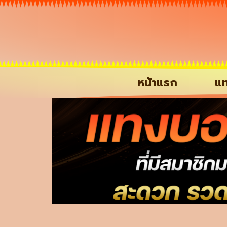
หน้าแรก
แท