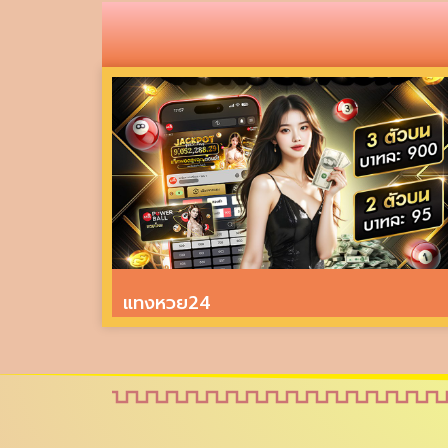
แทงหวย24