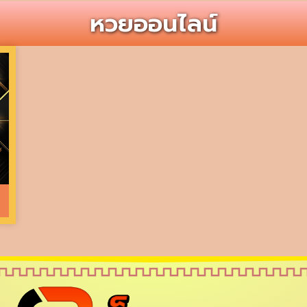
หวยออนไลน์