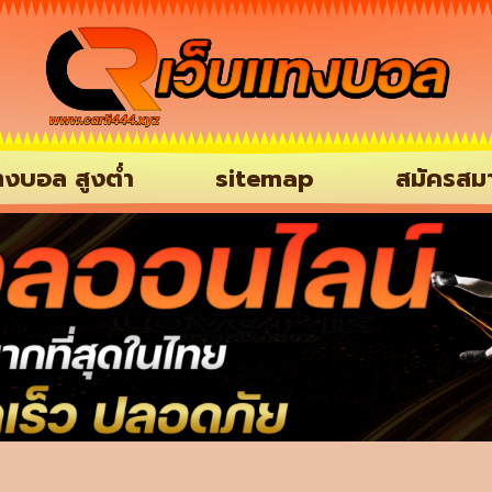
งบอล สูงต่ำ
sitemap
สมัครสม