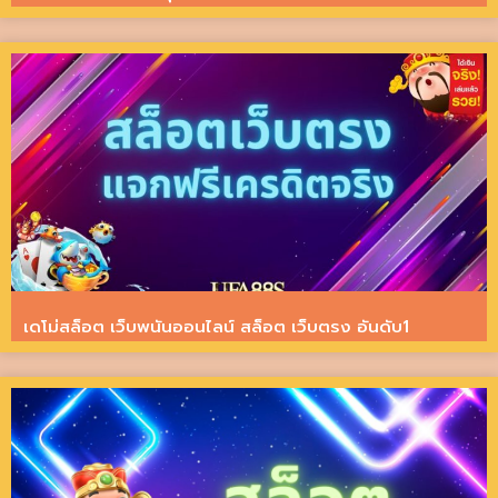
เดโม่สล็อต เว็บพนันออนไลน์ สล็อต เว็บตรง อันดับ1