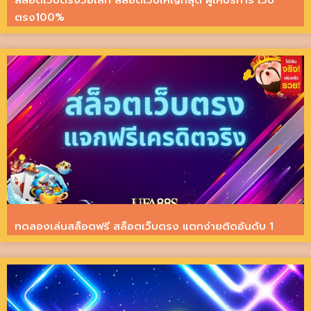
สล็อตเว็บตรงวอเลท สล็อตเว็บใหญ่ที่สุด ผู้ให้บริการ เว็บ
ตรง100%
ทดลองเล่นสล็อตฟรี สล็อตเว็บตรง แตกง่ายติดอันดับ 1