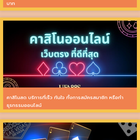
บาท
คาสิโนสด บริการที่เร็ว ทันใจ ทั้งการสมัครสมาชิก หรือทำ
ธุรกรรมออนไลน์