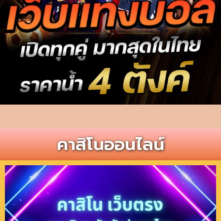
คาสิโนออนไลน์