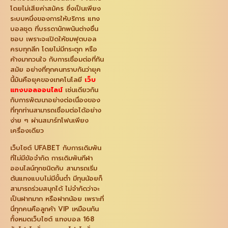
โดยไม่เสียค่าสมัคร ซึ่งเป็นเพียง
ระบบหนึ่งของการให้บริการ แทง
บอลชุด ที่บรรดานักพนันต่างชื่น
ชอบ เพราะจะเปิดให้ชมฟุตบอล
ครบทุกลีก โดยไม่มีกระตุก หรือ
ค้างมากวนใจ กับการเชื่อมต่อที่ทัน
สมัย อย่างที่ทุกคนทราบกันว่ายุค
นี้มันคือยุคของเทคโนโลยี
เว็บ
แทงบอลออนไลน์
เช่นเดียวกัน
กับการพัฒนาอย่างต่อเนื่องของ
ที่ทุกท่านสามารถเชื่อมต่อได้อย่าง
ง่าย ๆ ผ่านสมาร์ทโฟนเพียง
เครื่องเดียว
เว็บไซต์ UFABET กับการเดิมพัน
ที่ไม่มีข้อจำกัด การเดิมพันกีฬา
ออนไลน์ทุกชนิดกับ สามารถเริ่ม
ต้นแทงแบบไม่มีขั้นต่ำ มีทุนน้อยก็
สามารถร่วมสนุกได้ ไม่จำกัดว่าจะ
เป็นฝากมาก หรือฝากน้อย เพราะที่
นี่ทุกคนคือลูกค้า VIP เหมือนกัน
ทั้งหมดเว็บไซต์ แทงบอล 168