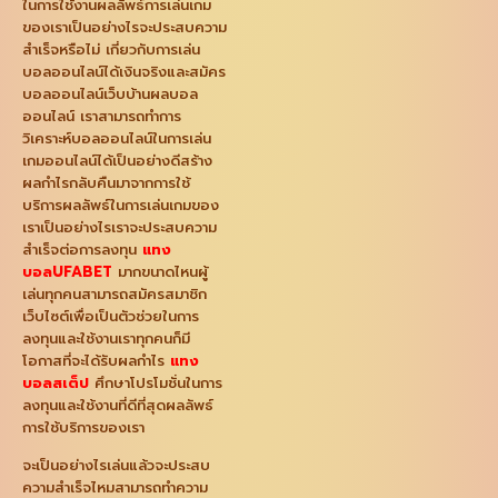
ในการใช้งานผลลัพธ์การเล่นเกม
ของเราเป็นอย่างไรจะประสบความ
สำเร็จหรือไม่ เกี่ยวกับการเล่น
บอลออนไลน์ได้เงินจริงและสมัคร
บอลออนไลน์เว็บบ้านผลบอล
ออนไลน์ เราสามารถทำการ
วิเคราะห์บอลออนไลน์ในการเล่น
เกมออนไลน์ได้เป็นอย่างดีสร้าง
ผลกำไรกลับคืนมาจากการใช้
บริการผลลัพธ์ในการเล่นเกมของ
เราเป็นอย่างไรเราจะประสบความ
สำเร็จต่อการลงทุน
แทง
บอลUFABET
มากขนาดไหนผู้
เล่นทุกคนสามารถสมัครสมาชิก
เว็บไซต์เพื่อเป็นตัวช่วยในการ
ลงทุนและใช้งานเราทุกคนก็มี
โอกาสที่จะได้รับผลกำไร
แทง
บอลสเต็ป
ศึกษาโปรโมชั่นในการ
ลงทุนและใช้งานที่ดีที่สุดผลลัพธ์
การใช้บริการของเรา
จะเป็นอย่างไรเล่นแล้วจะประสบ
ความสำเร็จไหมสามารถทำความ