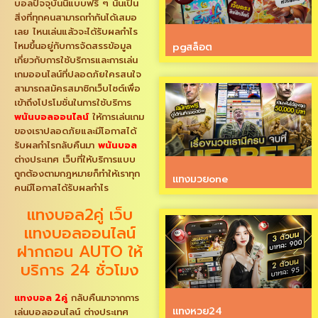
บอลปัจจุบันนี้แบบฟรี ๆ นั้นเป็น
สิ่งที่ทุกคนสามารถทำกันได้เสมอ
เลย ไหนเล่นแล้วจะได้รับผลกำไร
ไหมขึ้นอยู่กับการจัดสรรข้อมูล
pgสล็อต
เกี่ยวกับการใช้บริการและการเล่น
เกมออนไลน์ที่ปลอดภัยใครสนใจ
สามารถสมัครสมาชิกเว็บไซต์เพื่อ
เข้าถึงโปรโมชั่นในการใช้บริการ
พนันบอลออนไลน์
ให้การเล่นเกม
ของเราปลอดภัยและมีโอกาสได้
รับผลกำไรกลับคืนมา
พนันบอล
ต่างประเทศ เว็บที่ให้บริการแบบ
ถูกต้องตามกฎหมายก็ทำให้เราทุก
แทงมวยone
คนมีโอกาสได้รับผลกำไร
แทงบอล2คู่ เว็บ
แทงบอลออนไลน์
ฝากถอน AUTO ให้
บริการ 24 ชั่วโมง
แทงบอล 2คู่
กลับคืนมาจากการ
แทงหวย24
เล่นบอลออนไลน์ ต่างประเทศ