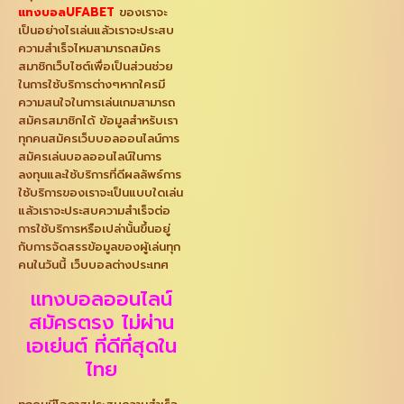
แทงบอลUFABET
ของเราจะ
เป็นอย่างไรเล่นแล้วเราจะประสบ
ความสำเร็จไหมสามารถสมัคร
สมาชิกเว็บไซต์เพื่อเป็นส่วนช่วย
ในการใช้บริการต่างๆหากใครมี
ความสนใจในการเล่นเกมสามารถ
สมัครสมาชิกได้ ข้อมูลสำหรับเรา
ทุกคนสมัครเว็บบอลออนไลน์การ
สมัครเล่นบอลออนไลน์ในการ
ลงทุนและใช้บริการที่ดีผลลัพธ์การ
ใช้บริการของเราจะเป็นแบบใดเล่น
แล้วเราจะประสบความสำเร็จต่อ
การใช้บริการหรือเปล่านั้นขึ้นอยู่
กับการจัดสรรข้อมูลของผู้เล่นทุก
คนในวันนี้ เว็บบอลต่างประเทศ
แทงบอลออนไลน์
สมัครตรง ไม่ผ่าน
เอเย่นต์ ที่ดีที่สุดใน
ไทย