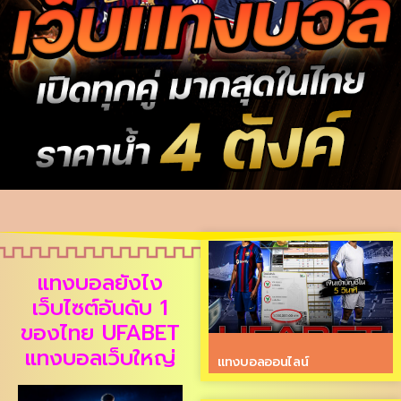
แทงบอลยังไง
เว็บไซต์อันดับ 1
ของไทย UFABET
แทงบอลเว็บใหญ่
แทงบอลออนไลน์