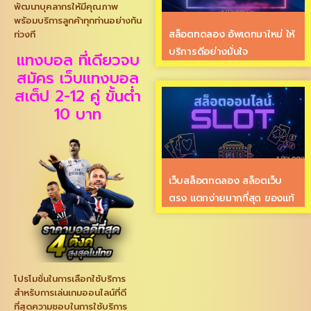
พัฒนาบุคลากรให้มีคุณภาพ
พร้อมบริการลูกค้าทุกท่านอย่างทัน
สล็อตทดลอง อัพเดทมาใหม่ ให้
ท่วงที
บริการดีอย่างมั่นใจ
แทงบอล ที่เดียวจบ
สมัคร เว็บแทงบอล
สเต็ป 2-12 คู่ ขั้นต่ำ
10 บาท
เว็บสล็อตทดลอง สล็อตเว็บ
ตรง แตกง่ายมากที่สุด ของแท้
โปรโมชั่นในการเลือกใช้บริการ
สำหรับการเล่นเกมออนไลน์ที่ดี
ที่สุดความชอบในการใช้บริการ