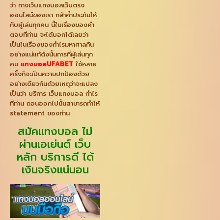
ว่า ทางเว็บแทงบอลเว็บตรง
ออนไลน์ของเรา กล้าค้ำประกันให้
กับผู้เล่นทุกคน นี้ในเรื่องของคำ
ตอบที่ท่าน จะได้บอกได้เลยว่า
เป็นในเรื่องของกำไรมหาศาลกัน
อย่างแน่แท้ดังนั้นการที่ผู้เล่นทุก
คน
แทงบอลUFABET
ใช้หลาย
ครั้งก็จะเป็นความปกป้องด้วย
อย่างเดียวกันด้วยเหตุว่าจะแปลง
เป็นว่า บริการ เว็บแทงบอล กำไร
ที่ท่าน ถอนออกไปนั้นสามารถทำให้
statement ของท่าน
สมัคแทงบอล ไม่
ผ่านเอเย่นต์ เว็บ
หลัก บริการดี ได้
เงินจริงแน่นอน