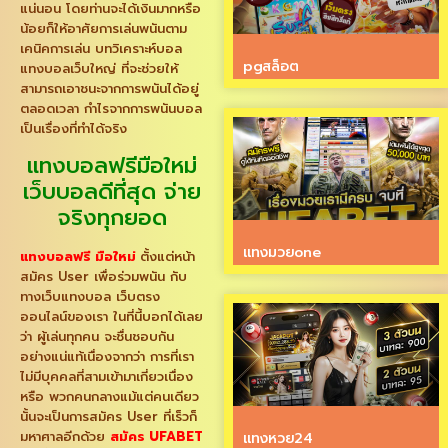
แน่นอน โดยท่านจะได้เงินมากหรือ
น้อยก็ให้อาศัยการเล่นพนันตาม
เคนิคการเล่น บทวิเคราะห์บอล
pgสล็อต
แทงบอลเว็บใหญ่ ที่จะช่วยให้
สามารถเอาชนะจากการพนันได้อยู่
ตลอดเวลา กำไรจากการพนันบอล
เป็นเรื่องที่ทำได้จริง
แทงบอลฟรีมือใหม่
เว็บบอลดีที่สุด จ่าย
จริงทุกยอด
แทงมวยone
แทงบอลฟรี มือใหม่
ตั้งแต่หน้า
สมัคร User เพื่อร่วมพนัน กับ
ทางเว็บแทงบอล เว็บตรง
ออนไลน์ของเรา ในที่นี้บอกได้เลย
ว่า ผู้เล่นทุกคน จะชื่นชอบกัน
อย่างแน่แท้เนื่องจากว่า การที่เรา
ไม่มีบุคคลที่สามเข้ามาเกี่ยวเนื่อง
หรือ พวกคนกลางแม้แต่คนเดียว
นั้นจะเป็นการสมัคร User ที่เร็วก็
มหาศาลอีกด้วย
สมัคร UFABET
แทงหวย24