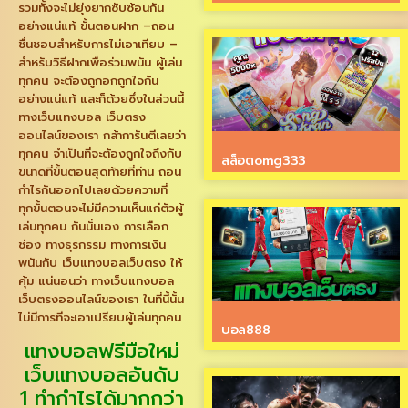
รวมทั้งจะไม่ยุ่งยากซับซ้อนกัน
อย่างแน่แท้ ขั้นตอนฝาก –ถอน
ชื่นชอบสำหรับการไม่เอาเทียบ –
สำหรับวิธีฝากเพื่อร่วมพนัน ผู้เล่น
ทุกคน จะต้องถูกอกถูกใจกัน
อย่างแน่แท้ และก็ด้วยซึ่งในส่วนนี้
ทางเว็บแทงบอล เว็บตรง
ออนไลน์ของเรา กล้าการันตีเลยว่า
ทุกคน จำเป็นที่จะต้องถูกใจถึงกับ
สล็อตomg333
ขนาดที่ขั้นตอนสุดท้ายที่ท่าน ถอน
กำไรกันออกไปเลยด้วยความที่
ทุกขั้นตอนจะไม่มีความเห็นแก่ตัวผู้
เล่นทุกคน กันนั่นเอง การเลือก
ช่อง ทางธุรกรรม ทางการเงิน
พนันกับ เว็บแทงบอลเว็บตรง ให้
คุ้ม แน่นอนว่า ทางเว็บแทงบอล
เว็บตรงออนไลน์ของเรา ในที่นี้นั้น
ไม่มีการที่จะเอาเปรียบผู้เล่นทุกคน
บอล888
แทงบอลฟรีมือใหม่
เว็บแทงบอลอันดับ
1 ทำกำไรได้มากกว่า