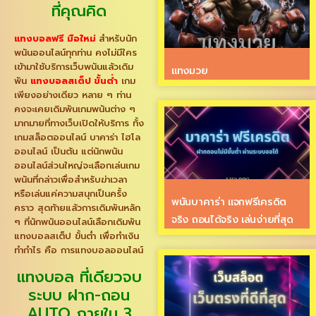
ที่คุณคิด
แทงบอลฟรี มือใหม่
สำหรับนัก
พนันออนไลน์ทุกท่าน คงไม่มีใคร
เข้ามาใช้บริการเว็บพนันแล้วเดิม
แทงมวย
พัน
แทงบอลสเต็ป ขั้นต่ำ
เกม
เพียงอย่างเดียว หลาย ๆ ท่าน
คงจะเคยเดิมพันเกมพนันต่าง ๆ
มากมายที่ทางเว็บเปิดให้บริการ ทั้ง
เกมสล็อตออนไลน์ บาคาร่า ไฮโล
ออนไลน์ เป็นต้น แต่นักพนัน
ออนไลน์ส่วนใหญ่จะเลือกเล่นเกม
พนันที่กล่าวเพื่อสำหรับฆ่าเวลา
หรือเล่นแค่ความสนุกเป็นครั้ง
พนันบาคาร่า แจกฟรีเครดิต
คราว สุดท้ายแล้วการเดิมพันหลัก
จริง ถอนได้จริง เล่นง่ายที่สุด
ๆ ที่นักพนันออนไลน์เลือกเดิมพัน
แทงบอลสเต็ป ขั้นต่ำ เพื่อทำเงิน
ทำกำไร คือ การแทงบอลออนไลน์
แทงบอล ที่เดียวจบ
ระบบ ฝาก-ถอน
AUTO ภายใน 3