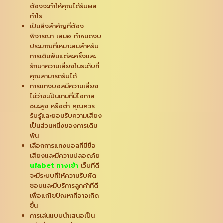
ต้องจะทำให้คุณได้รับผล
กำไร
เป็นสิ่งสำคัญที่ต้อง
พิจารณา เสมอ กำหนดงบ
ประมาณที่เหมาะสมสำหรับ
การเดิมพันแต่ละครั้งและ
รักษาความเสี่ยงในระดับที่
คุณสามารถรับได้
การแทงบอลมีความเสี่ยง
ไม่ว่าจะเป็นเกมที่มีโอกาส
ชนะสูง หรือต่ำ คุณควร
รับรู้และยอมรับความเสี่ยง
เป็นส่วนหนึ่งของการเดิม
พัน
เลือกการแทงบอลที่มีชื่อ
เสียงและมีความปลอดภัย
ufabet ทางเข้า
เว็บที่ดี
จะมีระบบที่ให้ความรับผิด
ชอบและมีบริการลูกค้าที่ดี
เพื่อแก้ไขปัญหาที่อาจเกิด
ขึ้น
การเล่นแบบนำเสนอเป็น