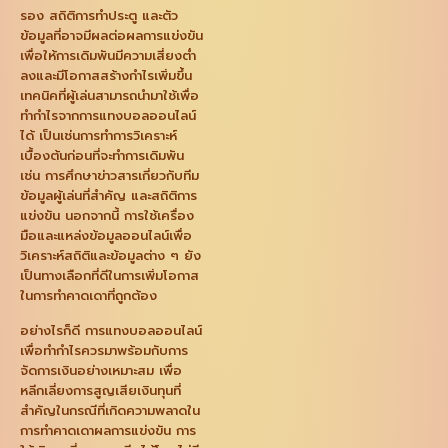
รอง สถิติการทำประตู และตัว
ข้อมูลที่อาจมีผลต่อผลการแข่งขัน
เพื่อให้การเดิมพันมีความเสี่ยงต่ำ
ลงและมีโอกาสสร้างกำไรเพิ่มขึ้น
เทคนิคที่ผู้เล่นสามารถนำมาใช้เพื่อ
ทำกำไรจากการแทงบอลออนไลน์
ได้ เป็นเช่นการทำการวิเคราะห์
เบื้องต้นก่อนที่จะทำการเดิมพัน
เช่น การศึกษาข่าวสารเกี่ยวกับทีม
ข้อมูลผู้เล่นที่สำคัญ และสถิติการ
แข่งขัน นอกจากนี้ การใช้เครื่อง
มือและแหล่งข้อมูลออนไลน์เพื่อ
วิเคราะห์สถิติและข้อมูลต่าง ๆ ยัง
เป็นทางเลือกที่ดีในการเพิ่มโอกาส
ในการทำคาดเดาที่ถูกต้อง
อย่างไรก็ดี การแทงบอลออนไลน์
เพื่อทำกำไรควรมาพร้อมกับการ
จัดการเงินอย่างเหมาะสม เพื่อ
หลีกเลี่ยงการสูญเสียเงินทุนที่
สำคัญในกรณีที่เกิดความพลาดใน
การทำคาดเดาผลการแข่งขัน การ