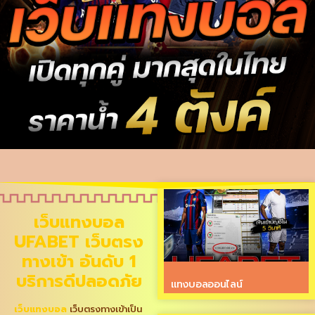
เว็บแทงบอล
UFABET เว็บตรง
ทางเข้า อันดับ 1
บริการดีปลอดภัย
แทงบอลออนไลน์
เว็บแทงบอล
เว็บตรงทางเข้าเป็น