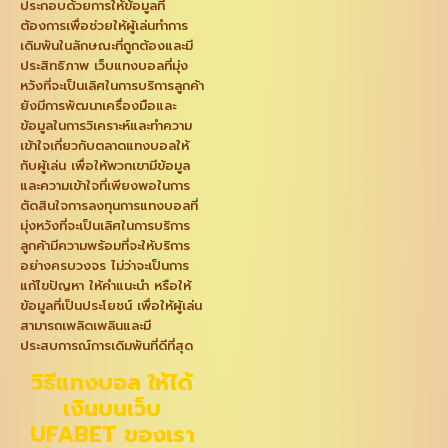
ประกอบด้วยการให้ข้อมูลที่
ต้องการเพื่อช่วยให้ผู้เล่นทำการ
เดิมพันในลักษณะที่ถูกต้องและมี
ประสิทธิภาพ เว็บแทงบอลที่มุ่ง
หวังที่จะเป็นเลิศในการบริการลูกค้า
ยังมีการพัฒนาเครื่องมือและ
ข้อมูลในการวิเคราะห์และทำความ
เข้าใจเกี่ยวกับตลาดแทงบอลให้
กับผู้เล่น เพื่อให้พวกเขามีข้อมูล
และความเข้าใจที่เพียงพอในการ
ตัดสินใจการลงทุนการแทงบอลที่
มุ่งหวังที่จะเป็นเลิศในการบริการ
ลูกค้ามีความพร้อมที่จะให้บริการ
อย่างครบวงจร ไม่ว่าจะเป็นการ
แก้ไขปัญหา ให้คำแนะนำ หรือให้
ข้อมูลที่เป็นประโยชน์ เพื่อให้ผู้เล่น
สามารถเพลิดเพลินและมี
ประสบการณ์การเดิมพันที่ดีที่สุด
วิธีแทงบอล ให้ได้
เงินบนเว็บ
UFABET ของเรา