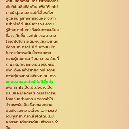
พนัน นอกจากนี้ การบริหารจัดการ
เงินก็เป็นสิ่งที่สำคัญ เพื่อให้เราไม่
ตกเข้าสู่สถานการณ์ที่เสี่ยงที่จะ
สูญเสียทุนทางการเงินอย่างมาก
อย่างไรก็ดี ผู้เล่นควรจะมีความ
รู้สึกสบายในการที่จะรับความเสี่ยง
ที่อาจเกิดขึ้น และไม่ควรพยายาม
ใส่เข้าไปในการเดิมพันเกินกว่าที่ตน
มีความสามารถรับได้ ความมั่นใจ
ในการทำการพนันนี้ควรมาจาก
ความรู้และการเตรียมความพร้อมที่
ดี และไม่ใช่จากความเร่งรีบหรือ
คาดหวังผลกำไรที่สูงเกินไปด้วย
ความรู้และเทคนิคที่เหมาะสม การ
แทงบอลออนไลน์ ไม่มีขั้นต่ำ
เพื่อทำกำไรเป็นไปได้อย่างเป็น
ระบบและมีโอกาสในการสร้างราย
ได้เสริมอย่างมาก แต่ควรจำไว้
ว่าการพนันเป็นเรื่องของความ
บันเทิงและความเสี่ยง และควรใช้
เงินทุนที่สามารถเสียได้โดยไม่มี
ผลกระทบต่อการดำเนินชีวิตประจำ
วัน