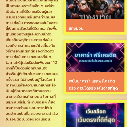
พันในระดับนี้ไม่เพียงแค่ทำให้ผู้เล่น
มีโอกาสชนะรางวัลเล็ก ๆ แต่ยัง
เป็นโอกาสที่ดีในการเรียนรู้และ
ปรับปรุงกลยุทธ์ในการทำนายผล
การแข่งขัน การทดลองเล่นในช่วง
แทงมวย
นี้เป็นการเริ่มต้นที่ดีในการสร้างพื้น
ฐานของความรู้และความเข้าใจ
เกี่ยวกับพฤติกรรมการแข่งขัน
รวมถึงการทำความเข้าใจเกี่ยวกับ
วิธีการอ่านอัตราต่อรองที่ติดตัว
การแข่งขันการแทงบอลที่เปิด
โอกาสให้ผู้เล่นเริ่มต้นเพียงแค่ 10
บาทก็เป็นตัวเลือกที่น่าสนใจ
สำหรับผู้ที่เข้ามาในวงการแทงบอล
ครั้งแรก ไม่ว่าจะเป็นผู้ที่สนใจแค่
พนันบาคาร่า แจกฟรีเครดิต
การพนันเพื่อความสนุกสนานหรือ
จริง ถอนได้จริง เล่นง่ายที่สุด
เป็นผู้ที่อยากลองท้าทายความ
สามารถในการทำนายผล โอกาสที่
เหมาะสมที่เริ่มที่ระดับน้อยๆ ก็ยัง
สามารถสร้างประสบการณ์ที่น่า
จดจำและเป็นที่สุดของความสำเร็จ
ในรอบต่อไปได้อย่างแน่นอน