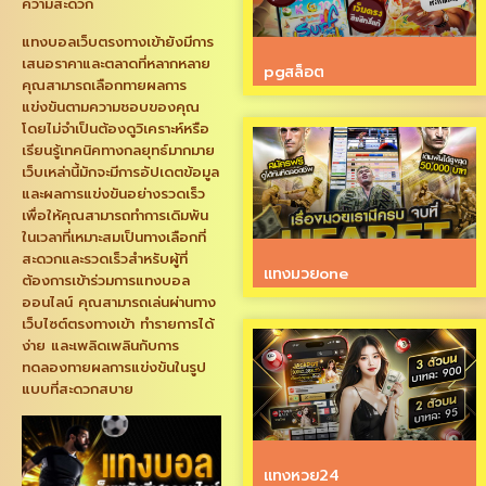
ความสะดวก
แทงบอลเว็บตรงทางเข้ายังมีการ
เสนอราคาและตลาดที่หลากหลาย
pgสล็อต
คุณสามารถเลือกทายผลการ
แข่งขันตามความชอบของคุณ
โดยไม่จำเป็นต้องดูวิเคราะห์หรือ
เรียนรู้เทคนิคทางกลยุทธ์มากมาย
เว็บเหล่านี้มักจะมีการอัปเดตข้อมูล
และผลการแข่งขันอย่างรวดเร็ว
เพื่อให้คุณสามารถทำการเดิมพัน
ในเวลาที่เหมาะสมเป็นทางเลือกที่
สะดวกและรวดเร็วสำหรับผู้ที่
แทงมวยone
ต้องการเข้าร่วมการแทงบอล
ออนไลน์ คุณสามารถเล่นผ่านทาง
เว็บไซต์ตรงทางเข้า ทำรายการได้
ง่าย และเพลิดเพลินกับการ
ทดลองทายผลการแข่งขันในรูป
แบบที่สะดวกสบาย
แทงหวย24