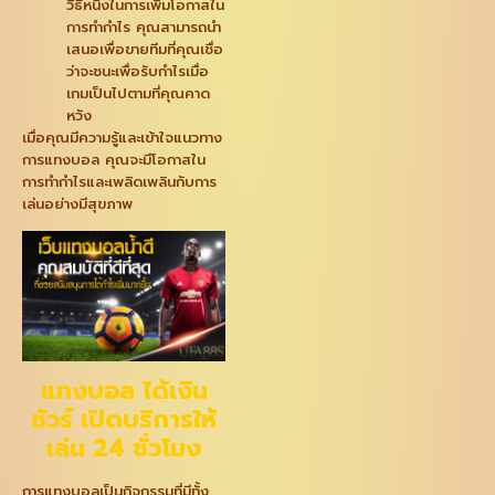
วิธีหนึ่งในการเพิ่มโอกาสใน
การทำกำไร คุณสามารถนำ
เสนอเพื่อขายทีมที่คุณเชื่อ
ว่าจะชนะเพื่อรับกำไรเมื่อ
เกมเป็นไปตามที่คุณคาด
หวัง
เมื่อคุณมีความรู้และเข้าใจแนวทาง
การแทงบอล คุณจะมีโอกาสใน
การทำกำไรและเพลิดเพลินกับการ
เล่นอย่างมีสุขภาพ
แทงบอล ได้เงิน
ชัวร์
เปิดบริการให้
เล่น 24 ชั่วโมง
การแทงบอลเป็นกิจกรรมที่มีทั้ง