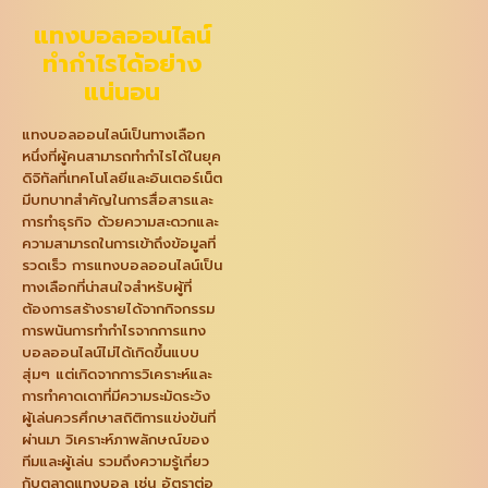
แทงบอลออนไลน์
ทำกำไรได้อย่าง
แน่นอน
แทงบอลออนไลน์เป็นทางเลือก
หนึ่งที่ผู้คนสามารถทำกำไรได้ในยุค
ดิจิทัลที่เทคโนโลยีและอินเตอร์เน็ต
มีบทบาทสำคัญในการสื่อสารและ
การทำธุรกิจ ด้วยความสะดวกและ
ความสามารถในการเข้าถึงข้อมูลที่
รวดเร็ว การแทงบอลออนไลน์เป็น
ทางเลือกที่น่าสนใจสำหรับผู้ที่
ต้องการสร้างรายได้จากกิจกรรม
การพนันการทำกำไรจากการแทง
บอลออนไลน์ไม่ได้เกิดขึ้นแบบ
สุ่มๆ แต่เกิดจากการวิเคราะห์และ
การทำคาดเดาที่มีความระมัดระวัง
ผู้เล่นควรศึกษาสถิติการแข่งขันที่
ผ่านมา วิเคราะห์ภาพลักษณ์ของ
ทีมและผู้เล่น รวมถึงความรู้เกี่ยว
กับตลาดแทงบอล เช่น อัตราต่อ