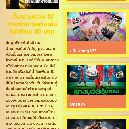
เว็บแทงบอล
ใช้
งานง่ายเริ่มต้นเล่น
ได้เพียง 10 บาท
กับยุคที่เทคโนโลยีและ
อินเตอร์เน็ตได้เข้าสู่ทุกช่วงของ
สล็อตomg333
ชีวิตเป็นแหล่งความบันเทิงและ
โอกาสใหม่ที่เปิดตัวให้ผู้คนสามารถ
เข้าร่วมการแทงบอลออนไลน์ได้
โดยมีค่าเริ่มต้นที่ต่ำถึงเพียง 10
บาทเท่านั้น การเริ่มต้นเล่นในระดับ
นี้เป็นโอกาสที่น่าตื่นเต้นที่สำหรับผู้
ที่สนใจลองเข้าร่วมและพิสูจน์
ความสามารถในการทำนายผลการ
แข่งขันบอลด้วยความลงตัวของ
บอล888
เงินทุนเพียงแค่ 10 บาท นั้น ผู้
เล่นสามารถเริ่มประสบการณ์การ
แทงบอลได้และเข้าใจถึงระบบการ
ทำงานของการแทงบอล การเดิม