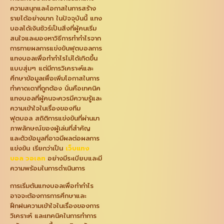
ความสนุกและโอกาสในการสร้าง
รายได้อย่างมาก ในปัจจุบันนี้ แทง
บอลได้เงินชัวร์เป็นสิ่งที่ผู้คนเริ่ม
สนใจและมองหาวิธีการทำกำไรจาก
การทายผลการแข่งขันฟุตบอลการ
แทงบอลเพื่อทำกำไรไม่ได้เกิดขึ้น
แบบสุ่มๆ แต่มีการวิเคราะห์และ
ศึกษาข้อมูลเพื่อเพิ่มโอกาสในการ
ทำคาดเดาที่ถูกต้อง นั่นคือเทคนิค
แทงบอลที่ผู้คนจะควรมีความรู้และ
ความเข้าใจในเรื่องของทีม
ฟุตบอล สถิติการแข่งขันที่ผ่านมา
ภาพลักษณ์ของผู้เล่นที่สำคัญ
และตัวข้อมูลที่อาจมีผลต่อผลการ
แข่งขัน เรียกว่าเป็น
เว็บแทง
บอล วอเลท
อย่างมีระเบียบและมี
ความพร้อมในการดำเนินการ
การเริ่มต้นแทงบอลเพื่อทำกำไร
อาจจะต้องการการศึกษาและ
ฝึกฝนความเข้าใจในเรื่องของการ
วิเคราะห์ และเทคนิคในการทำการ