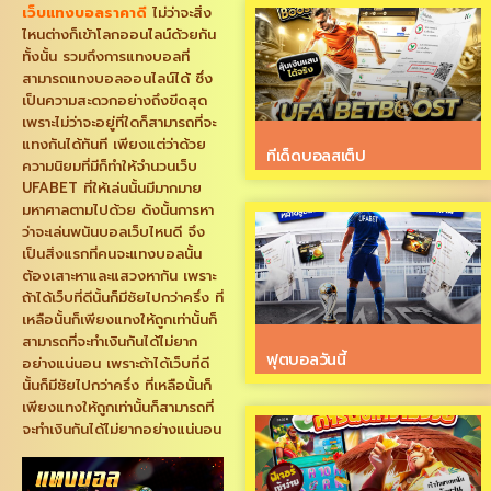
เว็บแทงบอลราคาดี
ไม่ว่าจะสิ่ง
ไหนต่างก็เข้าโลกออนไลน์ด้วยกัน
ทั้งนั้น รวมถึงการแทงบอลที่
สามารถแทงบอลออนไลน์ได้ ซึ่ง
เป็นความสะดวกอย่างถึงขีดสุด
เพราะไม่ว่าจะอยู่ที่ใดก็สามารถที่จะ
แทงกันได้ทันที เพียงแต่ว่าด้วย
ทีเด็ดบอลสเต็ป
ความนิยมที่มีก็ทำให้จำนวนเว็บ
UFABET ที่ให้เล่นนั้นมีมากมาย
มหาศาลตามไปด้วย ดังนั้นการหา
ว่าจะเล่นพนันบอลเว็บไหนดี จึง
เป็นสิ่งแรกที่คนจะแทงบอลนั้น
ต้องเสาะหาและแสวงหากัน เพราะ
ถ้าได้เว็บที่ดีนั้นก็มีชัยไปกว่าครึ่ง ที่
เหลือนั้นก็เพียงแทงให้ถูกเท่านั้นก็
สามารถที่จะทำเงินกันได้ไม่ยาก
ฟุตบอลวันนี้
อย่างแน่นอน เพราะถ้าได้เว็บที่ดี
นั้นก็มีชัยไปกว่าครึ่ง ที่เหลือนั้นก็
เพียงแทงให้ถูกเท่านั้นก็สามารถที่
จะทำเงินกันได้ไม่ยากอย่างแน่นอน