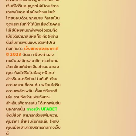
เว็บที่ได้รับอนุญาตให้เปิดบริการ
เกมพนันออนไลน์อย่างแม่นยำ
โดยชอบด้วยกฎหมาย ก็เลยเป็น
จุดแรกเริ่มที่ทำให้นักเสี่ยงโชคคน
ไม่ใช่น้อยหันมาพึงพอใจรวมทั้ง
เมื่อได้เข้ามาสัมผัสก็จะก่อให้ท่าน
นั้นลืมการพนันแบบเดิมๆไปใน
ทันทีทันใด
เว็บแทงบอลราคาดี
ปี 2023
ถัดมา เพียงท่านลง
ทะเบียนสมัครสมาชิก กระทำตาม
ข้อแม้และก็ฝากเงินเข้าระบบของ
คุณ ก็จะได้รับโบนัสสุดพิเศษ
สำหรับสมาชิกใหม่ ในทันที ด้วย
ความสบายที่ครบคัน พร้อมได้รับ
ความเพลิดเพลิน ตั้งแต่ทีแรกที่
เล่น รวมถึงช่วยเพิ่มจังหวะ
สำหรับเพื่อการเล่น ได้มากเพิ่มขึ้น
นอกจากนั้น
ทางเข้า UFABET
ยังมีสิ่งที่ สามารถช่วยเพิ่มความ
คุ้มราคา สำหรับในการเล่น ให้กับ
คุณเมื่อเข้ามาใช้บริการกับทางเว็บ
นี้