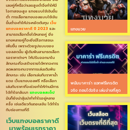
เลขคู่คี่หรือว่าเลขสูงต่ำจึงทำให้มี
โอกาสชนะสูง แทงแบบใช้เงินขั้น
ต่ำ การเลือกแทงบอลแบบใช้เงิน
ขั้นต่ำจะทำให้ประหยัดต้นทุน
เว็บ
แทงบอลราคาดี ปี 2023
และ
แทงมวย
สามารถเลือกตั้งได้หลายคู่ ยิ่ง
แทงหลายคู่ก็จะยิ่งมีโอกาสชนะ
เพิ่มขึ้น เพราะด้วยรูปแบบของ
บอลสดนั้น ผู้เดิมพันสามารถเลือก
รอราคาต่างๆ ให้ปรับออกมาใน
ลักษณะที่จะสร้างรายได้หากจะการ
ลดผลกระทบจากการเล่นเดิมพัน
ลักษณะ เช่น เลือกเล่นกับราคาน้ำ
แดง เว็บแทงบอลฟรี หรือเลือก
พนันบาคาร่า แจกฟรีเครดิต
เล่นกับราคาที่จะช่วยทำให้ท่านมีการ
จริง ถอนได้จริง เล่นง่ายที่สุด
ได้กำไรกลับมา
แทงบอลสเต็ป
มันก็ยังน่าลุ้นน่าทำกำไรอยู่หลาย
ครั้ง เช่นเดียวกันถอนเงิน ได้กำไร
กับช่องทางที่ดี
เว็บแทงบอลราคาดี
มาพร้อมเรทราคา