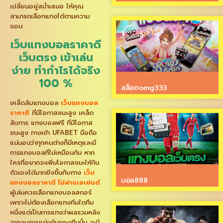
เปลี่ยนอยู่สม่ำเสมอ ให้คุณ
สามารถเลือกแทงได้ตามความ
ชอบ
เว็บแทงบอลราคาดี
เว็บตรง เข้าเล่น
ง่าย ทำกำไรได้จริง
100 %
สล็อตomg333
เคล็ดลับแทงบอล
เว็บแทงบอล
ราคาดี
ที่มีโอกาสชนะสูง เคล็ด
ลับการ แทงบอลฟรี ที่มีโอกาส
ชนะสูง ทางเข้า UFABET มือถือ
แน่นอนว่าทุกคนต่างก็มีเหตุและมี
การแทงบอลที่ไม่เหมือนกัน หาก
ใครที่อยากจะเพิ่มโอกาสชนะให้กับ
ตัวเองได้มากยิ่งขึ้นกับทาง
เว็บ
บอล888
แทงบอลราคาดี ไม่ผ่านเอเย่นต์
ผู้เล่นควรเลือกแทงบอลสกอร์
เพราะไม่ต้องเลือกแทงทีมใดทีม
หนึ่งแต่เป็นการแทงว่าผลรวมหลัง
จากจบการแข่งขันของทีมนั้น จะมี