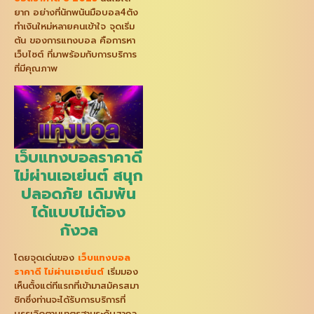
ยาก อย่างที่นักพนันมือบอล4ตัง
ทำเงินใหม่หลายคนเข้าใจ จุดเริ่ม
ต้น ของการแทงบอล คือการหา
เว็บไซต์ ที่มาพร้อมกับการบริการ
ที่มีคุณภาพ
เว็บแทงบอลราคาดี
ไม่ผ่านเอเย่นต์ สนุก
ปลอดภัย เดิมพัน
ได้แบบไม่ต้อง
กังวล
โดยจุดเด่นของ
เว็บแทงบอล
ราคาดี ไม่ผ่านเอเย่นต์
เริ่มมอง
เห็นตั้งแต่ทีแรกที่เข้ามาสมัครสมา
ชิกซึ่งท่านจะได้รับการบริการที่
บรรเจิดตามมาตรฐานระดับสากล