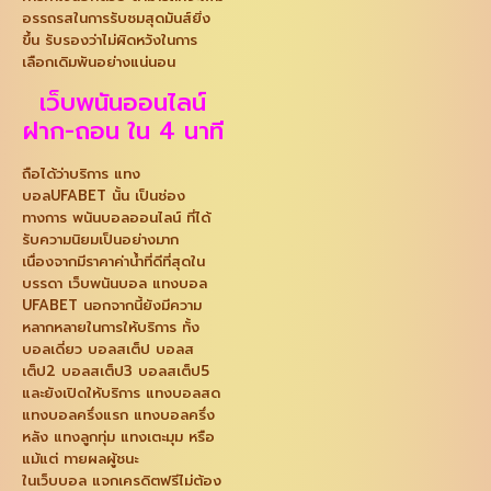
อรรถรสในการรับชมสุดมันส์ยิ่ง
ขึ้น รับรองว่าไม่ผิดหวังในการ
เลือกเดิมพันอย่างแน่นอน
เว็บพนันออนไลน์
ฝาก-ถอน ใน 4 นาที
ถือได้ว่าบริการ แทง
บอลUFABET นั้น เป็นช่อง
ทางการ พนันบอลออนไลน์ ที่ได้
รับความนิยมเป็นอย่างมาก
เนื่องจากมีราคาค่าน้ำที่ดีที่สุดใน
บรรดา เว็บพนันบอล แทงบอล
UFABET นอกจากนี้ยังมีความ
หลากหลายในการให้บริการ ทั้ง
บอลเดี่ยว บอลสเต็ป บอลส
เต็ป2 บอลสเต็ป3 บอลสเต็ป5
และยังเปิดให้บริการ แทงบอลสด
แทงบอลครึ่งแรก แทงบอลครึ่ง
หลัง แทงลูกทุ่ม แทงเตะมุม หรือ
แม้แต่ ทายผลผู้ชนะ
ในเว็บบอล แจกเครดิตฟรีไม่ต้อง