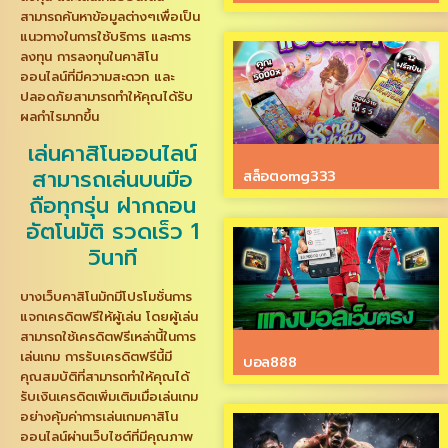
สามารถค้นหาข้อมูลต่างๆเพื่อเป็น
แนวทางในการใช้บริการ และการ
ลงทุน การลงทุนในคาสิโน
ออนไลน์ที่มีความสะดวก และ
ปลอดภัยสามารถทำให้คุณได้รับ
ผลกำไรมากขึ้น
เล่นคาสิโนออนไลน์
สามารถเล่นบนมือ
สล็อตomg333
ถือทุกรุ่น ฝากถอน
อัตโนมัติ รวดเร็ว 1
วินาที
บางเว็บคาสิโนมักมีโปรโมชั่นการ
แจกเครดิตฟรีให้ผู้เล่น โดยผู้เล่น
สามารถใช้เครดิตฟรีเหล่านี้ในการ
เล่นเกม การรับเครดิตฟรีนี้มี
บอล888
คุณสมบัติที่สามารถทำให้คุณได้
รับเงินเครดิตเพิ่มเติมเมื่อเล่นเกม
อย่างคุ้มค่าการเล่นเกมคาสิโน
ออนไลน์ผ่านเว็บไซต์ที่มีคุณภาพ