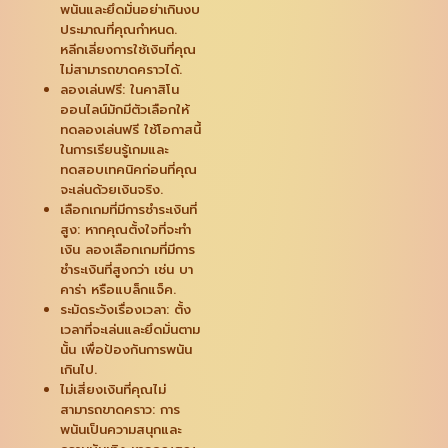
พนันและยึดมั่นอย่าเกินงบ
ประมาณที่คุณกำหนด.
หลีกเลี่ยงการใช้เงินที่คุณ
ไม่สามารถขาดคราวได้.
ลองเล่นฟรี: ในคาสิโน
ออนไลน์มักมีตัวเลือกให้
ทดลองเล่นฟรี ใช้โอกาสนี้
ในการเรียนรู้เกมและ
ทดสอบเทคนิคก่อนที่คุณ
จะเล่นด้วยเงินจริง.
เลือกเกมที่มีการชำระเงินที่
สูง: หากคุณตั้งใจที่จะทำ
เงิน ลองเลือกเกมที่มีการ
ชำระเงินที่สูงกว่า เช่น บา
คาร่า หรือแบล็กแจ็ค.
ระมัดระวังเรื่องเวลา: ตั้ง
เวลาที่จะเล่นและยึดมั่นตาม
นั้น เพื่อป้องกันการพนัน
เกินไป.
ไม่เสี่ยงเงินที่คุณไม่
สามารถขาดคราว: การ
พนันเป็นความสนุกและ