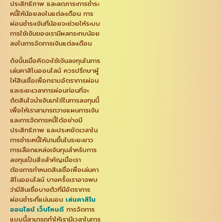
ประสิทธิภาพ และลดภาระการชำระ
หนี้ให้น้อยลงในแต่ละเดือน การ
ผ่อนชำระเงินที่น้อยจะช่วยให้ระบบ
การใช้เงินของเรามีผลกระทบน้อย
ลงในการจัดการเงินแต่ละเดือน
ดังนั้นเมื่อคิดจะใช้เงินลงทุนในการ
เล่นคาสิโนออนไลน์ ควรปรึกษาผู้
ให้สินเชื่อเพื่อทราบอัตราการผ่อน
และระยะเวลาการผ่อนก่อนที่จะ
ตัดสินใจนำเงินมาใช้ในการลงทุนนี้
เพื่อให้เราสามารถวางแผนการเงิน
และการจัดการหนี้ได้อย่างมี
ประสิทธิภาพ และประหยัดเวลาใน
การชำระหนี้ให้นานขึ้นในระยะยาว
การเลือกแหล่งเงินทุนสำหรับการ
ลงทุนเป็นสิ่งสำคัญเมื่อเรา
ต้องการกำหนดสินเชื่อเพื่อเล่นคา
สิโนออนไลน์ บางครั้งเราอาจพบ
ว่ามีสินเชื่อบางตัวที่มีอัตราการ
ผ่อนชำระที่แน่นนอน
เล่นคาสิโน
ออนไลน์ เว็บไหนดี
การจัดการ
แบบนี้สามารถทำให้เรามีเวลาในการ