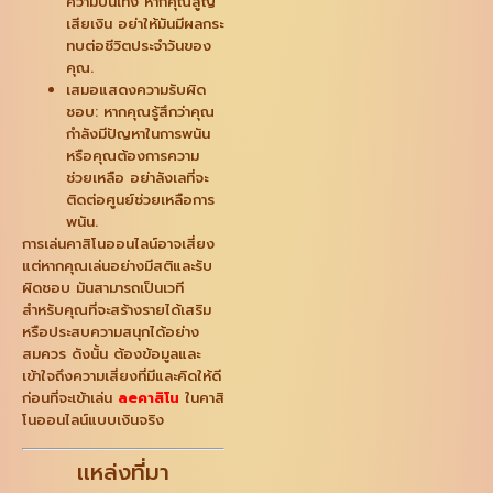
ความบันเทิง หากคุณสูญ
เสียเงิน อย่าให้มันมีผลกระ
ทบต่อชีวิตประจำวันของ
คุณ.
เสมอแสดงความรับผิด
ชอบ: หากคุณรู้สึกว่าคุณ
กำลังมีปัญหาในการพนัน
หรือคุณต้องการความ
ช่วยเหลือ อย่าลังเลที่จะ
ติดต่อศูนย์ช่วยเหลือการ
พนัน.
การเล่นคาสิโนออนไลน์อาจเสี่ยง
แต่หากคุณเล่นอย่างมีสติและรับ
ผิดชอบ มันสามารถเป็นเวที
สำหรับคุณที่จะสร้างรายได้เสริม
หรือประสบความสนุกได้อย่าง
สมควร ดังนั้น ต้องข้อมูลและ
เข้าใจถึงความเสี่ยงที่มีและคิดให้ดี
ก่อนที่จะเข้าเล่น
aeคาสิโน
ในคาสิ
โนออนไลน์แบบเงินจริง
เเหล่งที่มา