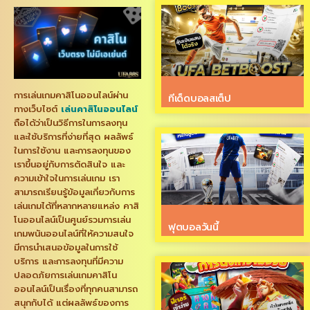
การเล่นเกมคาสิโนออนไลน์ผ่าน
ทีเด็ดบอลสเต็ป
ทางเว็บไซต์
เล่นคาสิโนออนไลน์
ถือได้ว่าเป็นวิธีการในการลงทุน
และใช้บริการที่ง่ายที่สุด ผลลัพธ์
ในการใช้งาน และการลงทุนของ
เราขึ้นอยู่กับการตัดสินใจ และ
ความเข้าใจในการเล่นเกม เรา
สามารถเรียนรู้ข้อมูลเกี่ยวกับการ
เล่นเกมได้ที่หลากหลายแหล่ง คาสิ
โนออนไลน์เป็นศูนย์รวมการเล่น
ฟุตบอลวันนี้
เกมพนันออนไลน์ที่ให้ความสนใจ
มีการนำเสนอข้อมูลในการใช้
บริการ และการลงทุนที่มีความ
ปลอดภัยการเล่นเกมคาสิโน
ออนไลน์เป็นเรื่องที่ทุกคนสามารถ
สนุกกับได้ แต่ผลลัพธ์ของการ