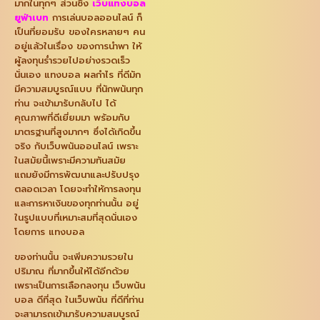
มากในทุกๆ ส่วนซึ่ง
เว็บแทงบอล
ยูฟ่าเบท
การเล่นบอลออนไลน์ ก็
เป็นที่ยอมรับ ของใครหลายๆ คน
อยู่แล้วในเรื่อง ของการนำพา ให้
ผู้ลงทุนร่ำรวยไปอย่างรวดเร็ว
นั่นเอง แทงบอล ผลกำไร ที่ดีมัก
มีความสมบูรณ์แบบ ที่นักพนันทุก
ท่าน จะเข้ามารับกลับไป ได้
คุณภาพที่ดีเยี่ยมมา พร้อมกับ
มาตรฐานที่สูงมากๆ ซึ่งได้เกิดขึ้น
จริง กับเว็บพนันออนไลน์ เพราะ
ในสมัยนี้เพราะมีความทันสมัย
แถมยังมีการพัฒนาและปรับปรุง
ตลอดเวลา โดยจะทำให้การลงทุน
และการหาเงินของทุกท่านนั้น อยู่
ในรูปแบบที่เหมาะสมที่สุดนั่นเอง
โดยการ แทงบอล
ของท่านนั้น จะเพิ่มความรวยใน
ปริมาณ ที่มากขึ้นให้ได้อีกด้วย
เพราะเป็นการเลือกลงทุน เว็บพนัน
บอล ดีที่สุด ในเว็บพนัน ที่ดีที่ท่าน
จะสามารถเข้ามารับความสมบูรณ์