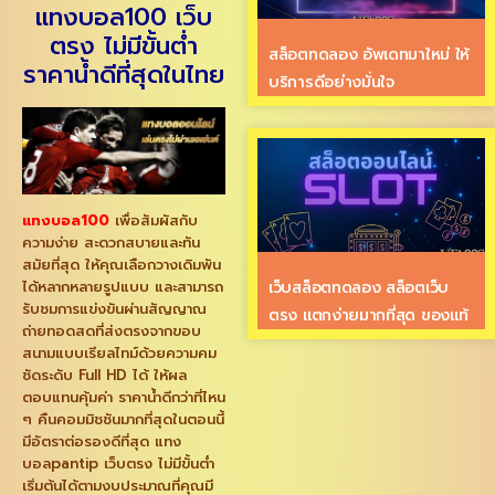
แทงบอล100 เว็บ
ตรง ไม่มีขั้นต่ำ
สล็อตทดลอง อัพเดทมาใหม่ ให้
ราคาน้ำดีที่สุดในไทย
บริการดีอย่างมั่นใจ
แทงบอล100
เพื่อสัมผัสกับ
ความง่าย สะดวกสบายและทัน
สมัยที่สุด ให้คุณเลือกวางเดิมพัน
ได้หลากหลายรูปแบบ และสามารถ
เว็บสล็อตทดลอง สล็อตเว็บ
รับชมการแข่งขันผ่านสัญญาณ
ตรง แตกง่ายมากที่สุด ของแท้
ถ่ายทอดสดที่ส่งตรงจากขอบ
สนามแบบเรียลไทม์ด้วยความคม
ชัดระดับ Full HD ได้ ให้ผล
ตอบแทนคุ้มค่า ราคาน้ำดีกว่าที่ไหน
ๆ คืนคอมมิชชันมากที่สุดในตอนนี้
มีอัตราต่อรองดีที่สุด แทง
บอลpantip เว็บตรง ไม่มีขั้นต่ำ
เริ่มต้นได้ตามงบประมาณที่คุณมี