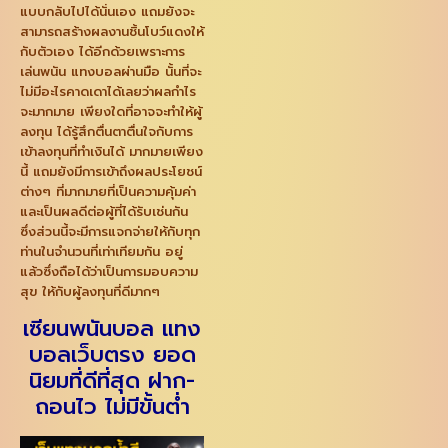
แบบกลับไปได้นั่นเอง แถมยังจะ
สามารถสร้างผลงานชิ้นโบว์แดงให้
กับตัวเอง ได้อีกด้วยเพราะการ
เล่นพนัน แทงบอลผ่านมือ นั้นที่จะ
ไม่มีอะไรคาดเดาได้เลยว่าผลกำไร
จะมากมาย เพียงใดที่อาจจะทำให้ผู้
ลงทุน ได้รู้สึกตื่นตาตื่นใจกับการ
เข้าลงทุนที่ทำเงินได้ มากมายเพียง
นี้ แถมยังมีการเข้าถึงผลประโยชน์
ต่างๆ ที่มากมายที่เป็นความคุ้มค่า
และเป็นผลดีต่อผู้ที่ได้รับเช่นกัน
ซึ่งส่วนนี้จะมีการแจกจ่ายให้กับทุก
ท่านในจำนวนที่เท่าเทียมกัน อยู่
แล้วซึ่งถือได้ว่าเป็นการมอบความ
สุข ให้กับผู้ลงทุนที่ดีมากๆ
เซียนพนันบอล แทง
บอลเว็บตรง ยอด
นิยมที่ดีที่สุด ฝาก-
ถอนไว ไม่มีขั้นต่ำ