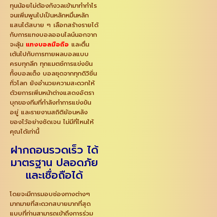
ทุนน้อยไม่ต้องกังวลเข้ามาทำกำไร
จนเพิ่มพูนไปเป็นหลักหมื่นหลัก
แสนได้สบาย ๆ เลือกสร้างรายได้
กับการแทงบอลออนไลน์นอกจาก
จะลุ้น
แทงบอลมือถือ
และตื่น
เต้นไปกับการทายผลบอลแบบ
ครบทุกลีก ทุกแมตช์การแข่งขัน
ทั้งบอลเต็ง บอลชุดจากทุกดิวิชั่น
ทั่วโลก ยังอำนวยความสะดวกให้
ด้วยการเพิ่มหน้าต่างแสดงอัตรา
บุกของทีมที่กำลังทำการแข่งขัน
อยู่ และรายงานสถิติย้อนหลัง
ของไว้อย่างชัดเจน ไม่มีที่ไหนให้
คุณได้เท่านี้
ฝากถอนรวดเร็ว ได้
มาตรฐาน ปลอดภัย
และเชื่อถือได้
โดยจะมีการมอบช่องทางต่างๆ
มากมายที่สะดวกสบายมากที่สุด
แบบที่ท่านสามารถเข้าถึงการร่วม