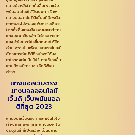
ความผิดหวังใดๆทั้งสิ้นเพราะเว็บ
พนันออนไลน์ได้มีระบบการรักษา
ความปลอดภัยที่ดีเยี่ยมที่นักพนัน
ทุกท่านจะไม่พบเจอกับความเสี่ยง
ใดๆทั้งสิ้นแถมยังจะสามารถทำการ
แทงบอล เว็บหลัก ได้ตลอดเวลา
และเข้ารับผลกำไรที่มากมายได้อีก
ด้วยเพราะเป็นเพื่อนของเรานั้นจะมี
อัตราการจ่ายที่ดีที่จะนำพาให้ผล
กำไรของท่านนั้นมีปริมาณที่มากขึ้น
แถมยังจะมีการมอบสิทธิพิเศษ
ต่างๆ
แทงบอลเว็บตรง
แทงบอลออนไลน์
เว็บดี เว็บพนันบอล
ดีที่สุด 2023
แทงบอลเว็บตรง การหาเงินไม่ใช่
เรื่องยาก เพราะการ แทงบอล ใน
ปัจจุบันนี้ ที่เปิดกว้าง เป็นอย่าง