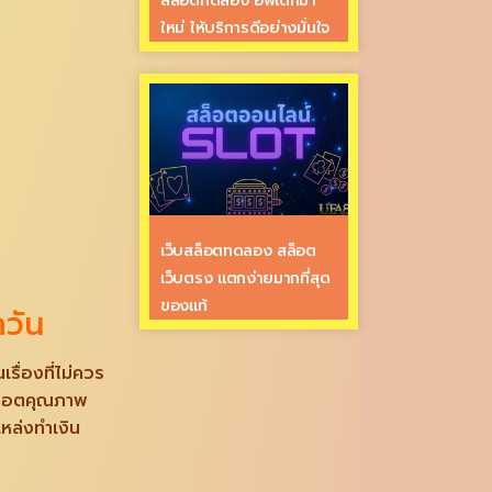
สล็อตทดลอง อัพเดทมา
ใหม่ ให้บริการดีอย่างมั่นใจ
เว็บสล็อตทดลอง สล็อต
เว็บตรง แตกง่ายมากที่สุด
ของแท้
กวัน
รื่องที่ไม่ควร
สล็อตคุณภาพ
แหล่งทำเงิน