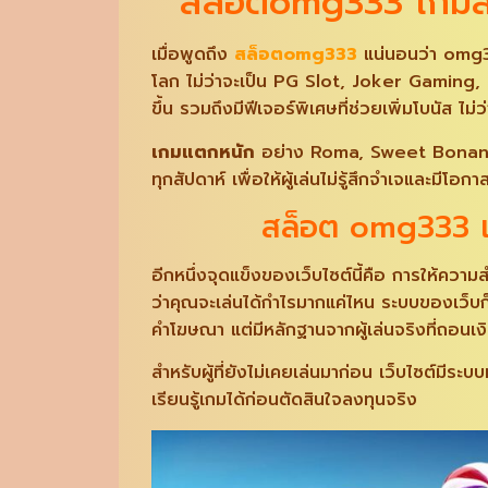
สล็อตomg333 เกมสล
เมื่อพูดถึง
สล็อตomg333
แน่นอนว่า omg333
โลก ไม่ว่าจะเป็น PG Slot, Joker Gaming, J
ขึ้น รวมถึงมีฟีเจอร์พิเศษที่ช่วยเพิ่มโบนัส ไม
เกมแตกหนัก
อย่าง Roma, Sweet Bonanza 
ทุกสัปดาห์ เพื่อให้ผู้เล่นไม่รู้สึกจำเจและมีโ
สล็อต omg333 เล
อีกหนึ่งจุดแข็งของเว็บไซต์นี้คือ การให้ความส
ว่าคุณจะเล่นได้กำไรมากแค่ไหน ระบบของเว็บก็พ
คำโฆษณา แต่มีหลักฐานจากผู้เล่นจริงที่ถอนเงิ
สำหรับผู้ที่ยังไม่เคยเล่นมาก่อน เว็บไซต์มีระ
เรียนรู้เกมได้ก่อนตัดสินใจลงทุนจริง