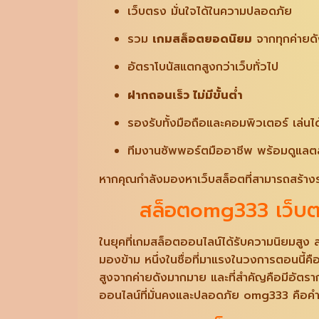
เว็บตรง มั่นใจได้ในความปลอดภัย
รวม
เกมสล็อตยอดนิยม
จากทุกค่ายด
อัตราโบนัสแตกสูงกว่าเว็บทั่วไป
ฝากถอนเร็ว ไม่มีขั้นต่ำ
รองรับทั้งมือถือและคอมพิวเตอร์ เล่นได้
ทีมงานซัพพอร์ตมืออาชีพ พร้อมดูแลต
หากคุณกำลังมองหาเว็บสล็อตที่สามารถสร้างร
สล็อตomg333 เว็บตรง
ในยุคที่เกมสล็อตออนไลน์ได้รับความนิยมสูง สล
มองข้าม หนึ่งในชื่อที่มาแรงในวงการตอนนี้ค
สูงจากค่ายดังมากมาย และที่สำคัญคือมีอัตราก
ออนไลน์ที่มั่นคงและปลอดภัย omg333 คือคำต