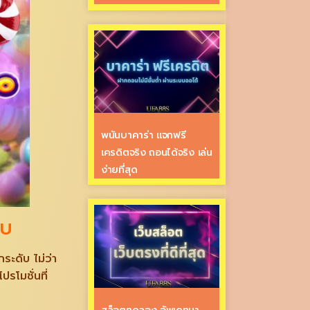
พนันบาคาร่า แจกฟรี
เครดิตจริง ถอนได้จริง เล่น
ง่ายที่สุด
ับ
ระดับ ไม่ว่า
รโมชั่นที่