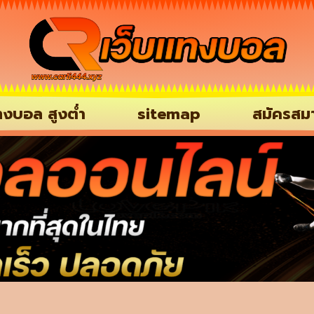
งบอล สูงต่ำ
sitemap
สมัครสม