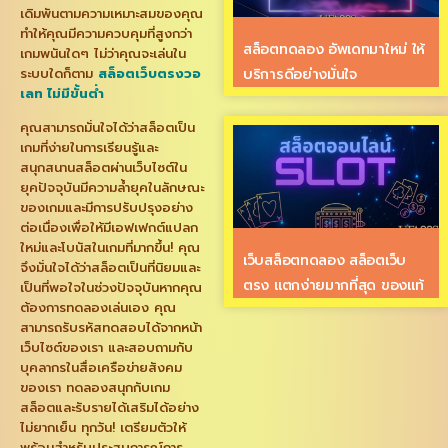
เดิมพันตามความเหมาะสมของคุณ
ทำให้คุณมีความควบคุมที่สูงกว่า
สล็อตทดลอง อัพเดทมาใหม่ ให้
เกมพนันใดๆ ไม่ว่าคุณจะเล่นใน
ระบบใดก็ตาม
สล็อตเว็บตรงวอ
บริการดีอย่างมั่นใจ
เลท ไม่มีขั้นต่ำ
คุณสามารถมั่นใจได้ว่าสล็อตเป็น
เกมที่ง่ายในการเรียนรู้และ
สนุกสนานสล็อตผ่านเว็บไซต์ใน
ยุคปัจจุบันมีความล้ำยุคในลักษณะ
ของเกมและมีการปรับปรุงอย่าง
ต่อเนื่องเพื่อให้มีเอฟเฟกต์แปลก
ใหม่และโบนัสในเกมที่มากขึ้น! คุณ
เว็บสล็อตทดลอง สล็อตเว็บ
จึงมั่นใจได้ว่าสล็อตเป็นที่นิยมและ
ตรง แตกง่ายมากที่สุด ของแท้
เป็นที่พอใจในช่วงปัจจุบันหากคุณ
ต้องการทดลองเล่นเอง คุณ
สามารถรับรหัสทดสอบได้จากหน้า
เว็บไซต์ของเรา และสอบถามกับ
บุคลากรในสื่อเครือข่ายสังคม
ของเรา ทดลองสนุกกับเกม
สล็อตและรับรายได้เสริมได้อย่าง
ไม่ยากเย็น ทุกวัน! เตรียมตัวให้
พร้อมสำหรับประสบการณ์การ