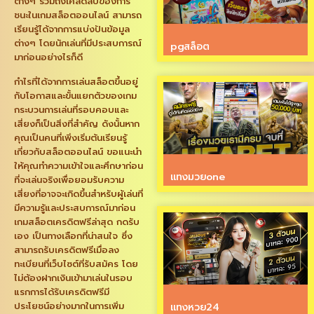
ต่างๆ รวมถึงเคล็ดลับของการ
ชนะในเกมสล็อตออนไลน์ สามารถ
เรียนรู้ได้จากการแบ่งปันข้อมูล
ต่างๆ โดยนักเล่นที่มีประสบการณ์
pgสล็อต
มาก่อนอย่างไรก็ดี
กำไรที่ได้จากการเล่นสล็อตขึ้นอยู่
กับโอกาสและขั้นแยกตัวของเกม
กระบวนการเล่นที่รอบคอบและ
เสี่ยงก็เป็นสิ่งที่สำคัญ ดังนั้นหาก
คุณเป็นคนที่เพิ่งเริ่มต้นเรียนรู้
เกี่ยวกับสล็อตออนไลน์ ขอแนะนำ
ให้คุณทำความเข้าใจและศึกษาก่อน
แทงมวยone
ที่จะเล่นจริงเพื่อยอมรับความ
เสี่ยงที่อาจจะเกิดขึ้นสำหรับผู้เล่นที่
มีความรู้และประสบการณ์มาก่อน
เกมสล็อตเครดิตฟรีล่าสุด กดรับ
เอง เป็นทางเลือกที่น่าสนใจ ซึ่ง
สามารถรับเครดิตฟรีเมื่อลง
ทะเบียนที่เว็บไซต์ที่รับสมัคร โดย
ไม่ต้องฝากเงินเข้ามาเล่นในรอบ
แรกการได้รับเครดิตฟรีมี
ประโยชน์อย่างมากในการเพิ่ม
แทงหวย24