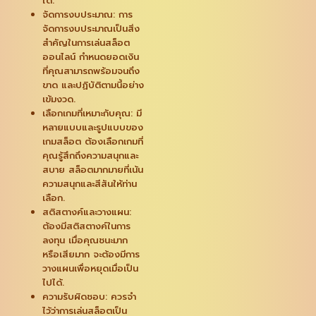
ใด.
จัดการงบประมาณ: การ
จัดการงบประมาณเป็นสิ่ง
สำคัญในการเล่นสล็อต
ออนไลน์ กำหนดยอดเงิน
ที่คุณสามารถพร้อมจนถึง
ขาด และปฏิบัติตามนี้อย่าง
เข้มงวด.
เลือกเกมที่เหมาะกับคุณ: มี
หลายแบบและรูปแบบของ
เกมสล็อต ต้องเลือกเกมที่
คุณรู้สึกถึงความสนุกและ
สบาย สล็อตมากมายที่เน้น
ความสนุกและสีสันให้ท่าน
เลือก.
สติสตางค์และวางแผน:
ต้องมีสติสตางค์ในการ
ลงทุน เมื่อคุณชนะมาก
หรือเสียมาก จะต้องมีการ
วางแผนเพื่อหยุดเมื่อเป็น
ไปได้.
ความรับผิดชอบ: ควรจำ
ไว้ว่าการเล่นสล็อตเป็น