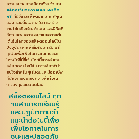
ความสนุกของสล็อตด้วยตัวเอง
สล็อตเว็บตรงวอเลท เครดิต
ฟรี
ที่นี่มีเกมสล็อตมากมายให้คุณ
ลอง รวมถึงโอกาสในการสร้าง
รายได้เสริมด้วยตัวเอง และนี่คือที่
ที่คุณจะพบความสนุกและความตื่น
เต้นในโลกของสล็อตออนไลน์ใน
ปัจจุบันและอย่าลืมรับเครดิตฟรี
ทุกวันเพื่อเพิ่มโอกาสในการชนะ
ใหญ่ได้ที่นี่ที่เว็บไซต์นี้การเล่นเกม
สล็อตออนไลน์เป็นทางเลือกที่น่า
สนใจสำหรับผู้เริ่มต้นและมืออาชีพ
ที่ต้องการประสบความสำเร็จใน
การลงทุนเกมออนไลน์
สล็อตออนไลน์ ทุก
คนสามารถเรียนรู้
และปฏิบัติตามคำ
แนะนำต่อไปนี้เพื่อ
เพิ่มโอกาสในการ
ชนะและปลอดภัย