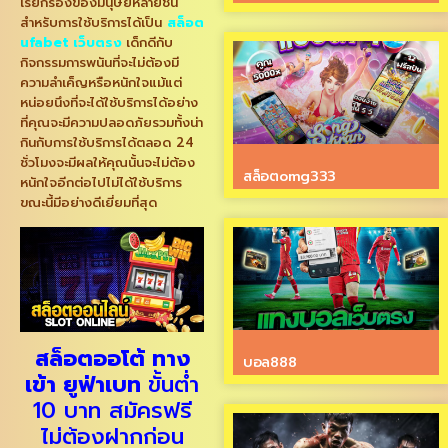
เรียกร้องของมนุษย์หลายชิ้น
สำหรับการใช้บริการได้เป็น
สล็อต
ufabet เว็บตรง
เด็กดีกับ
กิจกรรมการพนันที่จะไม่ต้องมี
ความลำเค็ญหรือหนักใจแม้แต่
หน่อยนึงที่จะได้ใช้บริการได้อย่าง
ที่คุณจะมีความปลอดภัยรวมทั้งน่า
กินกับการใช้บริการได้ตลอด 24
ชั่วโมงจะมีผลให้คุณนั้นจะไม่ต้อง
สล็อตomg333
หนักใจอีกต่อไปไม่ได้ใช้บริการ
ขณะนี้มีอย่างดีเยี่ยมที่สุด
สล็อตออโต้ ทาง
บอล888
เข้า ยูฟ่าเบท
ขั้นต่ำ
10 บาท สมัครฟรี
ไม่ต้องฝากก่อน