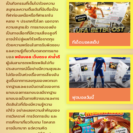
เป็นกิจกรรมที่เต็มไปด้วยความ
สนุกและความตื่นเต้นที่นับถือเป็น
กีฬาก่อนเหนือหรือกีฬาแรกใน
หลาย ๆ ประเทศทั่วโลก นอกจาก
ความสนุกแล้ว การแทงบอลยัง
เป็นทางเลือกที่มีความเสี่ยงสูงที่
อาจนำไปสู่ผลกำไรหรือขาดทุน
ทีเด็ดบอลสเต็ป
ด้วยความพร้อมในการรับผิดชอบ
และความรู้เกี่ยวกับตลาดการแทง
บอล
พนันบอล เว็บตรง ค่าน้ำดี
ผู้เล่นสามารถเพลิดเพลินไปกับ
ประสบการณ์นี้อย่างมีความสุขและ
ไม่ต้องเป็นห่วงเรื่องการเสี่ยงอัน
สูงขึ้นจากการลงทุนของพวกเขา
รากฐานและแรงบันดาลใจของการ
แทงบอลการแทงบอลมีรากฐาน
ฟุตบอลวันนี้
แทงบอลเป็นการพิจารณาและการ
ตัดสินใจที่ต้องมีความรู้ความ
เข้าใจ อย่าละเลยความสำคัญของ
การวิเคราะห์ การจัดการเงิน และ
การศึกษาเกี่ยวกับเกม โชคลาภ
อาจมีบทบาท แต่ความคิด