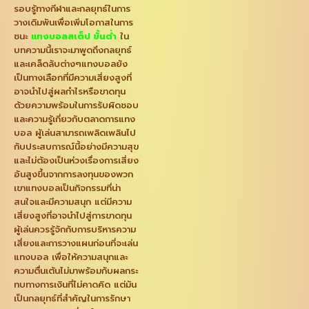
รอบรู้ทางกีฬาและกลยุทธ์ในการ
วางเดิมพันเพื่อเพิ่มโอกาสในการ
ชนะ
แทงบอลสเต็ป ขั้นต่ำ
ใน
บทความนี้เราจะมาพูดถึงกลยุทธ์
และเคล็ดลับต่างๆแทงบอลยัง
เป็นทางเลือกที่มีความเสี่ยงสูงที่
อาจนำไปสู่ผลกำไรหรือขาดทุน
ด้วยความพร้อมในการรับผิดชอบ
และความรู้เกี่ยวกับตลาดการแทง
บอล ผู้เล่นสามารถเพลิดเพลินไป
กับประสบการณ์นี้อย่างมีความสุข
และไม่ต้องเป็นห่วงเรื่องการเสี่ยง
อันสูงขึ้นจากการลงทุนของพวก
เขาแทงบอลเป็นกิจกรรมที่น่า
สนใจและมีความสนุก แต่มีความ
เสี่ยงสูงที่อาจนำไปสู่การขาดทุน
ผู้เล่นควรรู้จักกับการบริหารความ
เสี่ยงและการวางแผนก่อนที่จะเล่น
แทงบอล เพื่อให้ความสนุกและ
ความตื่นเต้นไม่มาพร้อมกับผลกระ
ทบทางการเงินที่ไม่คาดคิด แต่มัน
เป็นกลยุทธ์ที่สำคัญในการรักษา