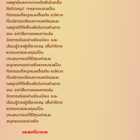
กลยุทธ์และการวางเดิมพันในครั้ง
ถัดไปสรุป: การแทงบอลเป็น
กิจกรรมที่สนุกและตื่นเต้น แต่ควร
ที่จะมีการเตรียมความพร้อมและ
กลยุทธ์ที่ดีเพื่อเพิ่มโอกาสในการ
ชนะ อย่าลืมวางแผนการเล่น
จัดการเงินอย่างมีระเบียบ และ
เรียนรู้จากผู้เชี่ยวชาญ เพื่อให้การ
แทงบอลของคุณเป็น
ประสบการณ์ที่มีคุณค่าและ
สนุกสนานอย่างยิ่งแทงบอลเป็น
กิจกรรมที่สนุกและตื่นเต้น แต่ควร
ที่จะมีการเตรียมความพร้อมและ
กลยุทธ์ที่ดีเพื่อเพิ่มโอกาสในการ
ชนะ อย่าลืมวางแผนการเล่น
จัดการเงินอย่างมีระเบียบ และ
เรียนรู้จากผู้เชี่ยวชาญ เพื่อให้การ
แทงบอลของคุณเป็น
ประสบการณ์ที่มีคุณค่าและ
สนุกสนานอย่างยิ่ง
แหล่งที่มาจาก