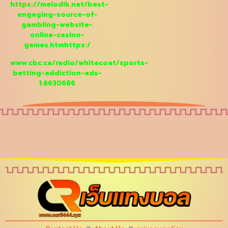
https://melodik.net/best-
engaging-source-of-
gambling-website-
online-casino-
games.htmhttps:/
www.cbc.ca/radio/whitecoat/sports-
betting-addiction-ads-
1.6630686