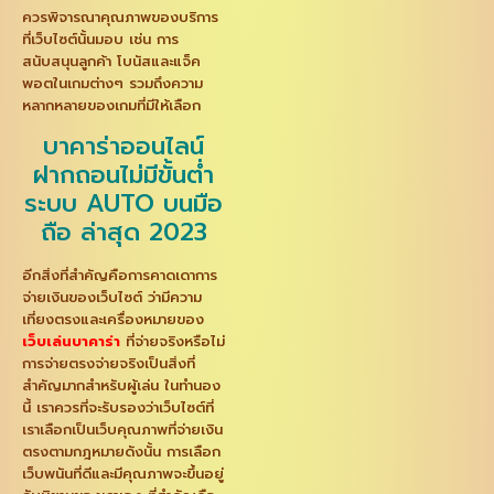
ควรพิจารณาคุณภาพของบริการ
ที่เว็บไซต์นั้นมอบ เช่น การ
สนับสนุนลูกค้า โบนัสและแจ็ค
พอตในเกมต่างๆ รวมถึงความ
หลากหลายของเกมที่มีให้เลือก
บาคาร่าออนไลน์
ฝากถอนไม่มีขั้นต่ำ
ระบบ AUTO บนมือ
ถือ ล่าสุด 2023
อีกสิ่งที่สำคัญคือการคาดเดาการ
จ่ายเงินของเว็บไซต์ ว่ามีความ
เที่ยงตรงและเครื่องหมายของ
เว็บเล่นบาคาร่า
ที่จ่ายจริงหรือไม่
การจ่ายตรงจ่ายจริงเป็นสิ่งที่
สำคัญมากสำหรับผู้เล่น ในทำนอง
นี้ เราควรที่จะรับรองว่าเว็บไซต์ที่
เราเลือกเป็นเว็บคุณภาพที่จ่ายเงิน
ตรงตามกฎหมายดังนั้น การเลือก
เว็บพนันที่ดีและมีคุณภาพจะขึ้นอยู่