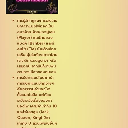
การรู้จักกฎและการเล่นเกม
บาคาร่าแบ่งไพ่ออกเป็น
สองฝ่าย ฝ่ายของผู้เล่น
(Player) และฝ่ายของ
แบงค์ (Banker) และมี
คนไข้ (Tie) เป็นตัวเลือก
เสริม ผู้เล่นต้องเดาว่าฝ่าย
ใดจะมีคะแนนสูงกว่า หรือ
เสมอกัน จากนั้นก็เดิมพัน
ตามทางเลือกของตนเอง
การนับคะแนนในบาคาร่า
การนับคะแนนมีกฎง่ายๆ
คือการรวมค่าของไพ่
ทั้งหมดในมือ แต่ต้อง
ระมัดระวังเรื่องของค่า
ของไพ่ เค้ามีค่าเท่ากับ 10
และไพ่เลขสูง (Jack,
Queen, King) มีค่า
เท่ากับ 0 ส่วนไพ่เลขอื่นๆ