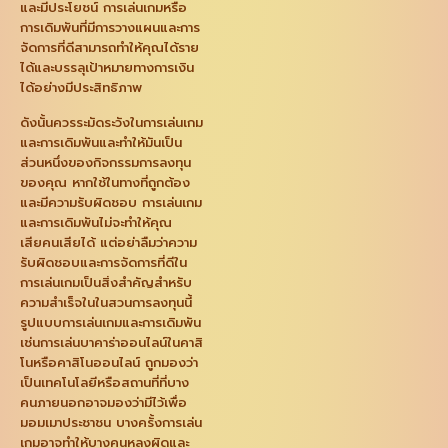
และมีประโยชน์ การเล่นเกมหรือ
การเดิมพันที่มีการวางแผนและการ
จัดการที่ดีสามารถทำให้คุณได้ราย
ได้และบรรลุเป้าหมายทางการเงิน
ได้อย่างมีประสิทธิภาพ
ดังนั้นควรระมัดระวังในการเล่นเกม
และการเดิมพันและทำให้มันเป็น
ส่วนหนึ่งของกิจกรรมการลงทุน
ของคุณ หากใช้ในทางที่ถูกต้อง
และมีความรับผิดชอบ การเล่นเกม
และการเดิมพันไม่จะทำให้คุณ
เสียคนเสียได้ แต่อย่าลืมว่าความ
รับผิดชอบและการจัดการที่ดีใน
การเล่นเกมเป็นสิ่งสำคัญสำหรับ
ความสำเร็จในในสวนการลงทุนนี้
รูปแบบการเล่นเกมและการเดิมพัน
เช่นการเล่นบาคาร่าออนไลน์ในคาสิ
โนหรือคาสิโนออนไลน์ ถูกมองว่า
เป็นเทคโนโลยีหรือสถานที่ที่บาง
คนภายนอกอาจมองว่ามีไว้เพื่อ
มอมเมาประชาชน บางครั้งการเล่น
เกมอาจทำให้บางคนหลงผิดและ