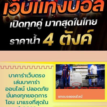
บาคาร่าเว็บตรง
เล่นบาคาร่า
ออนไลน์ ปลอดภัย
มั่นคงทุกยอดการ
แทงบอลออนไลน์
โอน มาแรงที่สุดใน