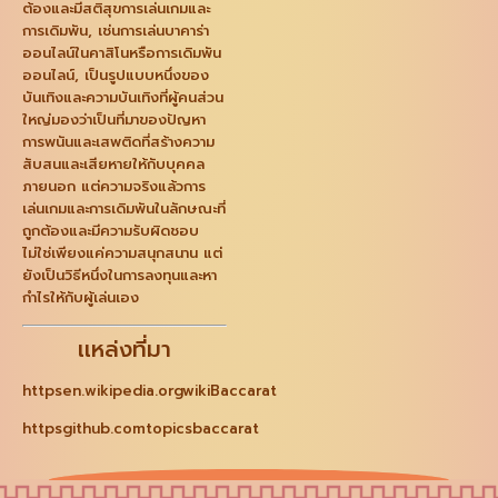
ต้องและมีสติสุขการเล่นเกมและ
การเดิมพัน, เช่นการเล่นบาคาร่า
ออนไลน์ในคาสิโนหรือการเดิมพัน
ออนไลน์, เป็นรูปแบบหนึ่งของ
บันเทิงและความบันเทิงที่ผู้คนส่วน
ใหญ่มองว่าเป็นที่มาของปัญหา
การพนันและเสพติดที่สร้างความ
สับสนและเสียหายให้กับบุคคล
ภายนอก แต่ความจริงแล้วการ
เล่นเกมและการเดิมพันในลักษณะที่
ถูกต้องและมีความรับผิดชอบ
ไม่ใช่เพียงแค่ความสนุกสนาน แต่
ยังเป็นวิธีหนึ่งในการลงทุนและหา
กำไรให้กับผู้เล่นเอง
เเหล่งที่มา
httpsen.wikipedia.orgwikiBaccarat
httpsgithub.comtopicsbaccarat