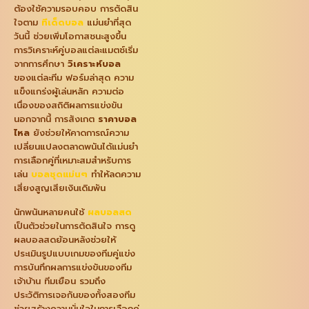
ต้องใช้ความรอบคอบ การตัดสิน
ใจตาม
ทีเด็ดบอล
แม่นยำที่สุด
วันนี้ ช่วยเพิ่มโอกาสชนะสูงขึ้น
การวิเคราะห์คู่บอลแต่ละแมตช์เริ่ม
จากการศึกษา
วิเคราะห์บอล
ของแต่ละทีม ฟอร์มล่าสุด ความ
แข็งแกร่งผู้เล่นหลัก ความต่อ
เนื่องของสถิติผลการแข่งขัน
นอกจากนี้ การสังเกต
ราคาบอล
ไหล
ยังช่วยให้คาดการณ์ความ
เปลี่ยนแปลงตลาดพนันได้แม่นยำ
การเลือกคู่ที่เหมาะสมสำหรับการ
เล่น
บอลชุดแม่นๆ
ทำให้ลดความ
เสี่ยงสูญเสียเงินเดิมพัน
นักพนันหลายคนใช้
ผลบอลสด
เป็นตัวช่วยในการตัดสินใจ การดู
ผลบอลสดย้อนหลังช่วยให้
ประเมินรูปแบบเกมของทีมคู่แข่ง
การบันทึกผลการแข่งขันของทีม
เจ้าบ้าน ทีมเยือน รวมถึง
ประวัติการเจอกันของทั้งสองทีม
ช่วยสร้างความมั่นใจในการเลือกคู่