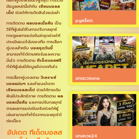
เลือกคู่บอลที่มั่นใจสูงสุด การรวม
ข้อมูลเหล่านี้เข้ากับ
เซียนบอลส
เต็ป
ช่วยให้การตัดสินใจแม่นยำ
pgสล็อต
การติดตาม
ผลบอลเมื่อคืน
เป็น
วิธีที่ผู้เล่นใช้ในการปรับกลยุทธ์
การดูผลการแข่งขันล่าสุดช่วยให้
ประเมินแนวโน้มของทีม การเลือก
คู่บอลสำหรับ
บอลชุดวันนี้
สามารถทำได้ตามฟอร์มและความ
มั่นใจ การติดตาม
ทีเด็ดบอลฟรี
ทำให้ผู้เล่นมีข้อมูลอัปเดตทันใจ
การเลือกคู่บอลตาม
วิเคราะห์
แทงมวยone
บอลแม่นๆ
และคำแนะนำจาก
เซียนบอลสเต็ป
ช่วยให้การเดิม
พันมีประสิทธิภาพ การติดตาม
ผล
บอลเมื่อคืน
และการปรับกลยุทธ์
ตามผลการแข่งขันจริงช่วยให้ผู้
เล่นสามารถทำกำไรจากบอลชุดได้
ต่อเนื่อง
อัปเดต ทีเด็ดบอลส
แทงหวย24