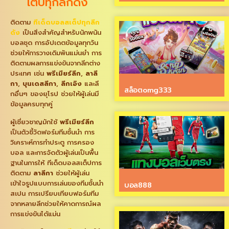
เต็ปทุกลีกดัง
ติดตาม
ทีเด็ดบอลสเต็ปทุกลีก
ดัง
เป็นสิ่งสำคัญสำหรับนักพนัน
บอลชุด การอัปเดตข้อมูลทุกวัน
ช่วยให้การวางเดิมพันแม่นยำ การ
ติดตามผลการแข่งขันจากลีกต่าง
ประเทศ เช่น
พรีเมียร์ลีก
,
ลาลี
กา
,
บุนเดสลีกา
,
ลีกเอิง
และลี
สล็อตomg333
กอื่นๆ ของยุโรป ช่วยให้ผู้เล่นมี
ข้อมูลครบทุกคู่
ผู้เชี่ยวชาญมักใช้
พรีเมียร์ลีก
เป็นตัวชี้วัดฟอร์มทีมชั้นนำ การ
วิเคราะห์การทำประตู การครอง
บอล และการจัดตัวผู้เล่นเป็นพื้น
ฐานในการให้ ทีเด็ดบอลสเต็ปการ
ติดตาม
ลาลีกา
ช่วยให้ผู้เล่น
เข้าใจรูปแบบการเล่นของทีมชั้นนำ
บอล888
สเปน การเปรียบเทียบฟอร์มทีม
จากหลายลีกช่วยให้คาดการณ์ผล
การแข่งขันได้แม่น