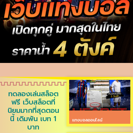
ทดลองเล่นสล็อต
ฟรี เว็บสล็อตที่
นิยมมากที่สุดตอน
นี้ เดิมพัน เบท 1
แทงบอลออนไลน์
บาท