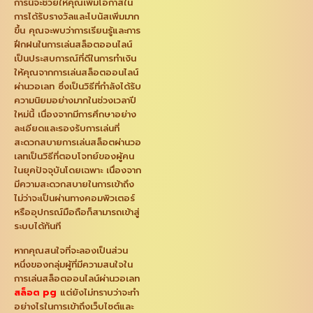
การนี้จะช่วยให้คุณเพิ่มโอกาสใน
การได้รับรางวัลและโบนัสเพิ่มมาก
ขึ้น คุณจะพบว่าการเรียนรู้และการ
ฝึกฝนในการเล่นสล็อตออนไลน์
เป็นประสบการณ์ที่ดีในการทำเงิน
ให้คุณจากการเล่นสล็อตออนไลน์
ผ่านวอเลท ซึ่งเป็นวิธีที่กำลังได้รับ
ความนิยมอย่างมากในช่วงเวลาปี
ใหม่นี้ เนื่องจากมีการศึกษาอย่าง
ละเอียดและรองรับการเล่นที่
สะดวกสบายการเล่นสล็อตผ่านวอ
เลทเป็นวิธีที่ตอบโจทย์ของผู้คน
ในยุคปัจจุบันโดยเฉพาะ เนื่องจาก
มีความสะดวกสบายในการเข้าถึง
ไม่ว่าจะเป็นผ่านทางคอมพิวเตอร์
หรืออุปกรณ์มือถือก็สามารถเข้าสู่
ระบบได้ทันที
หากคุณสนใจที่จะลองเป็นส่วน
หนึ่งของกลุ่มผู้ที่มีความสนใจใน
การเล่นสล็อตออนไลน์ผ่านวอเลท
สล็อต pg
แต่ยังไม่ทราบว่าจะทำ
อย่างไรในการเข้าถึงเว็บไซต์และ