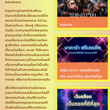
พลาดพลาด.
ในยุคปัจจุบันเทคโนโลยีและ
อินเทอร์เน็ตได้เปลี่ยนแปลงชีวิต
ของเราไปอย่างมหาศาล ไม่ว่าจะ
แทงมวย
เป็นการทำงาน เรียนรู้ หรือความ
บันเทิง เราสามารถทำได้ทุกอย่าง
ผ่านออนไลน์ อีกทั้งการพนันกับ
เกมสล็อตออนไลน์ที่มีความนิยม
สูงอีกด้วย และหากหนึ่งในนั้นคือ
เรื่องเข้าสล็อต วอเลท ก็ต้องยก
ให้เทคโนโลยีการชำระเงินออนไลน์
ที่ง่ายดายและรวดเร็วอย่างดีเลยที
เดียวการศึกษาและค้นคว้าเป็นสิ่ง
ที่สำคัญในด้านการพนันออนไลน์
พนันบาคาร่า แจกฟรีเครดิต
ไม่ว่าจะเป็นการศึกษากฎกติกา วิธี
จริง ถอนได้จริง เล่นง่ายที่สุด
การเล่น หรือการทำรายการการเงิน
เพื่อให้เราเล่นได้อย่างมั่นใจและ
ปลอดภัยกับเกมสล็อตออนไลน์ที่
ต้องการเข้าเล่น ผ่านวิธีการชำระ
เงินที่เป็นมาตรฐานอย่างวอเลทก็
เป็นอีกหนึ่งเทรนด์ที่ควรติดตาม