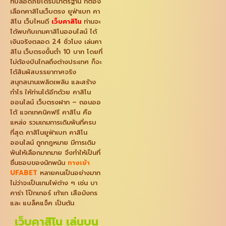
ที่ปลอดภัยได้รับมาตรฐาน ก็ต้อง
เลือกคาสิโนเว็บตรง ยูฟ่าเบท คา
สิโน เว็บไหนดี
เว็บคาสิโน
ท่านจะ
ได้พบกับเกมคาสิโนออนไลน์ ได้
เงินจริงตลอด 24 ชั่วโมง เล่นคา
สิโน
เว็บตรงขั้นต่ำ 10 บาท โดยที่
ไม่ต้องบินไกลถึงต่างประเทศ ก็จะ
ได้สัมผัสบรรยากาศจริง
สนุกสนานเพลิดเพลิน และสร้าง
กำไร
ให้ท่านได้อีกด้วย คาสิโน
ออนไลน์ เว็บตรงฝาก – ถอนออ
โต้ แจกเทคนิคฟรี คาสิโน คือ
แหล่ง รวมเกมการเดิมพันที่ครบ
ที่สุด คาสิโนยูฟ่าเบท คาสิโน
ออนไลน์ ถูกกฎหมาย มีการเดิม
พันให้เลือกมากมาย จึงทำให้เป็นที่
ชื่นชอบของนักพนัน
ทางเข้า
UFABET
หลายคนเป็นอย่างมาก
ไม่ว่าจะเป็นเกมไพ่ต่าง ๆ เช่น บา
คาร่า โป๊กเกอร์ เก้าเก เสือมังกร
และ แบล็คแจ็ค เป็นต้น
เว็บคาสิโน เล่นบน