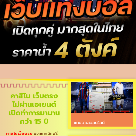
คาสิโน เว็บตรง
ไม่ผ่านเอเยนต์
เปิดทำการมานาน
กว่า 15 ปี
แทงบอลออนไลน์
คาสิโนเว็บตรง
แจกเทคนิคฟรี