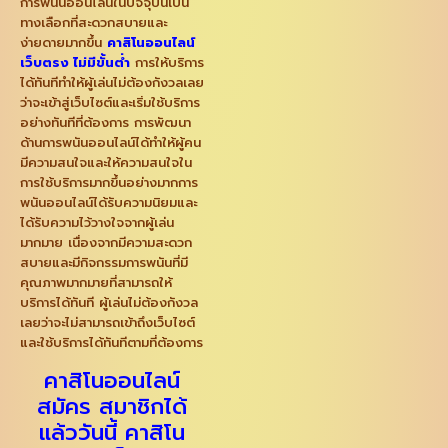
การพนันออนไลน์ในปัจจุบันเป็น
ทางเลือกที่สะดวกสบายและ
ง่ายดายมากขึ้น
คาสิโนออนไลน์
เว็บตรง ไม่มีขั้นต่ำ
การให้บริการ
ได้ทันทีทำให้ผู้เล่นไม่ต้องกังวลเลย
ว่าจะเข้าสู่เว็บไซต์และเริ่มใช้บริการ
อย่างทันทีที่ต้องการ การพัฒนา
ด้านการพนันออนไลน์ได้ทำให้ผู้คน
มีความสนใจและให้ความสนใจใน
การใช้บริการมากขึ้นอย่างมากการ
พนันออนไลน์ได้รับความนิยมและ
ได้รับความไว้วางใจจากผู้เล่น
มากมาย เนื่องจากมีความสะดวก
สบายและมีกิจกรรมการพนันที่มี
คุณภาพมากมายที่สามารถให้
บริการได้ทันที ผู้เล่นไม่ต้องกังวล
เลยว่าจะไม่สามารถเข้าถึงเว็บไซต์
และใช้บริการได้ทันทีตามที่ต้องการ
คาสิโนออนไลน์
สมัคร สมาชิกได้
แล้ววันนี้ คาสิโน