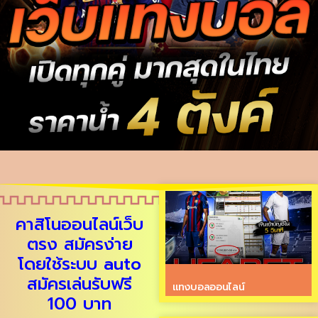
คาสิโนออนไลน์เว็บ
ตรง สมัครง่าย
โดยใช้ระบบ auto
สมัครเล่นรับฟรี
แทงบอลออนไลน์
100 บาท