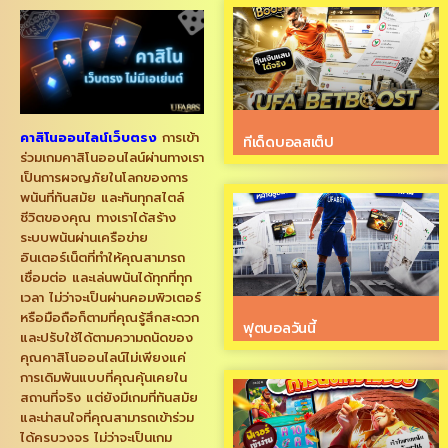
คาสิโนออนไลน์เว็บตรง
การเข้า
ทีเด็ดบอลสเต็ป
ร่วมเกมคาสิโนออนไลน์ผ่านทางเรา
เป็นการผจญภัยในโลกของการ
พนันที่ทันสมัย และทันทุกสไตล์
ชีวิตของคุณ ทางเราได้สร้าง
ระบบพนันผ่านเครือข่าย
อินเตอร์เน็ตที่ทำให้คุณสามารถ
เชื่อมต่อ และเล่นพนันได้ทุกที่ทุก
เวลา ไม่ว่าจะเป็นผ่านคอมพิวเตอร์
หรือมือถือก็ตามที่คุณรู้สึกสะดวก
ฟุตบอลวันนี้
และปรับใช้ได้ตามความถนัดของ
คุณคาสิโนออนไลน์ไม่เพียงแค่
การเดิมพันแบบที่คุณคุ้นเคยใน
สถานที่จริง แต่ยังมีเกมที่ทันสมัย
และน่าสนใจที่คุณสามารถเข้าร่วม
ได้ครบวงจร ไม่ว่าจะเป็นเกม