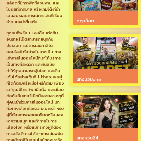
สล็อตที่มีกราฟิกที่สวยงาม และ
โบนัสที่มากมาย หรือเกมโต๊ะที่นำ
เสนอประสบการณ์การเล่นที่เรียบ
pgสล็อต
ง่าย และน่าตื่นเต้น
ทุกคนที่พร้อม และเชื่อมต่อกับ
อินเทอร์เน็ตสามารถสนุกกับ
ประสบการณ์การเล่นคาสิโน
ออนไลน์ได้อย่างไม่ยากเย็น ทาง
เข้าคาสิโนออนไลน์ที่เราให้บริการ
เป็นทางที่สะดวก และทันสมัย
ทำให้คุณสามารถลุ้นโชค และตื่น
เต้นได้อย่างเต็มที่ ไม่ว่าคุณจะอยู่
แทงมวยone
ที่ใดก็ตามหรือเมื่อไหร่ก็ตาม เพียง
แค่คุณมีโทรศัพท์มือถือ และเชื่อม
ต่อกับอินเทอร์เน็ตมีหลายสาเหตุที่
ผู้คนเข้าร่วมคาสิโนออนไลน์ เรา
คือทางเลือกที่สะดวกสบายสำหรับ
ผู้ที่ต้องการคลายเครียดหรือมอง
หาความสนุก และท้าทายในการ
เสี่ยงโชค หรือแม้กระทั่งผู้ที่ต้อง
การสวัสดิการะได้จากการเล่นพนัน
แทงหวย24
ทางเข้าคาสิโนออนไลน์ของเราจึง